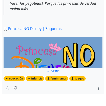
hacer las pegatinas). Porque las princesas de verdad
molan más.
Princesa NO Disney | Zagueras
EXPAND
educación
infancia
feminismos
juegos