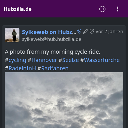
Hubzilla.de
Sylkeweb on Hubzilla
vor 2 Jahren
sylkeweb@hub.hubzilla.de
A photo from my morning cycle ride.
#
cycling
#
Hannover
#
Seelze
#
Wasserfurche
#
RadelnInH
#
Radfahren