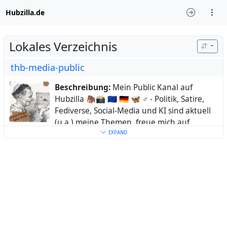
Hubzilla.de
Lokales Verzeichnis
thb-media-public
Beschreibung:
Mein Public Kanal auf
Hubzilla 🦣📸 🇪🇺 🇩🇪 🦋 ♂️ - Politik, Satire,
Fediverse, Social-Media und KI sind aktuell
(u.a.) meine Themen, freue mich auf
interessante Kontakte, Thomas
EXPAND
Alter:
73
Ort:
BaWü, DE
Heimatstadt:
🦣 Mastodon:
https://sueden.social/@thb_media - 🦋
Bluesky: https://bsky.app/profile/thb-
media.bsky.social
Schlüsselwörter:
Fotografie
,
Tischtennis
,