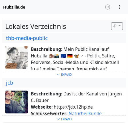
Hubzilla.de
Lokales Verzeichnis
thb-media-public
Beschreibung:
Mein Public Kanal auf
Hubzilla 🦣📸 🇪🇺 🇩🇪 🦋 ♂️ - Politik, Satire,
Fediverse, Social-Media und KI sind aktuell
(u.a.) meine Themen, freue mich auf
interessante Kontakte, Thomas
EXPAND
jcb
Alter:
73
Ort:
BaWü, DE
Beschreibung:
Das ist der Kanal von Jürgen
Heimatstadt:
🦣 Mastodon:
C. Bauer
https://sueden.social/@thb_media - 🦋
Webseite:
https://jcb.12hp.de
Bluesky: https://bsky.app/profile/thb-
Schlüsselwörter:
Naturheilkunde
,
media.bsky.social
einfache
,
Galenik
,
Medizinische
,
EXPAND
Schlüsselwörter:
Fotografie
,
Tischtennis
,
Wissenschaft
,
einfaches
,
Leben
,
Freie
,