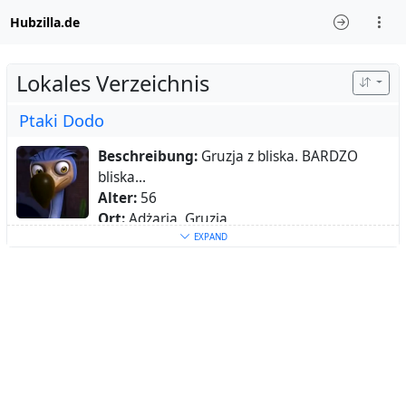
Hubzilla.de
Lokales Verzeichnis
Ptaki Dodo
Beschreibung:
Gruzja z bliska. BARDZO
bliska...
Alter:
56
Ort:
Adżaria, Gruzja
Heimatstadt:
Batumi
EXPAND
Schlüsselwörter:
Gruzja
,
nieruchomości
,
inwestowanie
,
kultura
,
Gruzji
,
ekspaci
Über:
Od 2011 r. między Gruzją a Polską, od
2016 r. w gruzińskich nieruchomościach.
Byłem jednym z pierwszych, widziałem
wiele, a jeszcze więcej - dopiero zobaczę }:->