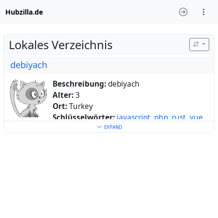
Hubzilla.de
Lokales Verzeichnis
debiyach
Beschreibung:
debiyach
Alter:
3
Ort:
Turkey
Schlüsselwörter:
javascript
,
php
,
rust
,
vue
,
java
,
css
,
html
,
photo
,
music
,
missa
,
lofi
,
art
EXPAND
Über:
Sometimes coder, full-time human.