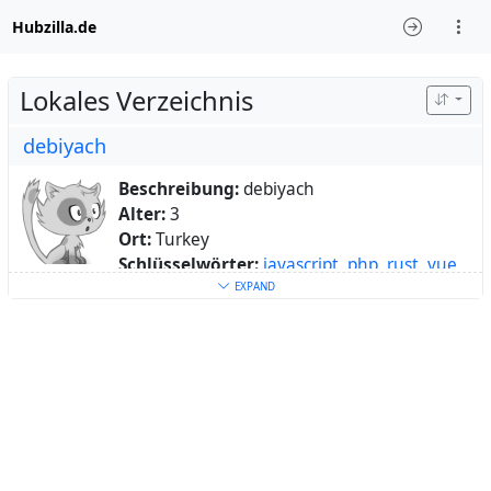
Hubzilla.de
Lokales Verzeichnis
debiyach
Beschreibung:
debiyach
Alter:
3
Ort:
Turkey
Schlüsselwörter:
javascript
,
php
,
rust
,
vue
,
java
,
css
,
html
,
photo
,
music
,
missa
,
lofi
,
art
EXPAND
Über:
Sometimes coder, full-time human.