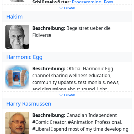
Schlüsselwörter:
Programming
,
Foss
,
metal-music
,
horror-movies
,
hiking
EXPAND
Hakim
Über:
I am a free and open source
programmer, writer, black and death metal
Beschreibung:
Begeistret ueber die
drummer I also do dungeon synth.
Fidiverse.
I enjoy black and death metal, anime,
horror movies and my pitbull.
I use arch BTW
Harmonic Egg
Beschreibung:
Official Harmonic Egg
channel sharing wellness education,
community updates, testimonials, news,
and discussions about sound, light,
frequency, and holistic well-being.
EXPAND
Harry Rasmussen
Ort:
Colorado,
Webseite:
https://harmonicegg.com
Beschreibung:
Canadian Independent
Schlüsselwörter:
Harmonic
,
Egg
,
wellness
,
#Comic Creator, #Animation Professional.
holistic
,
health
,
sound
,
therapy
,
light
,
#Liberal I spend most of my time developing
frequency
,
vibrational
,
biohacking
,