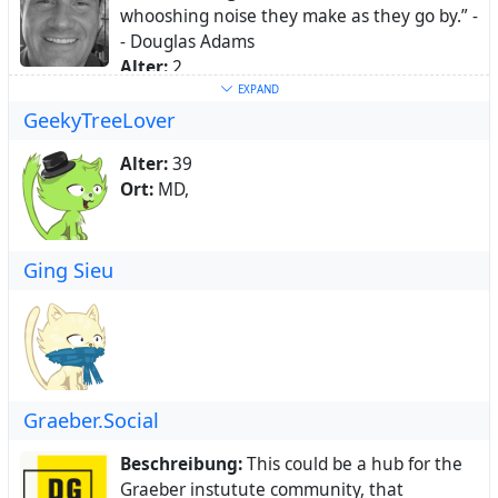
whooshing noise they make as they go by.” -
Über:
Planning a new website launch,
- Douglas Adams
rebrand, or a custom mobile app? Our
Alter:
2
digital design agency specializes in making
Ort:
Maryland, USA
EXPAND
your vision a reality. Contact us for a free
GeekyTreeLover
Heimatstadt:
Greenbelt
consultation and let's elevate your online
presence together.
Alter:
39
Ort:
MD,
Ging Sieu
Graeber.Social
Beschreibung:
This could be a hub for the
Graeber instutute community, that