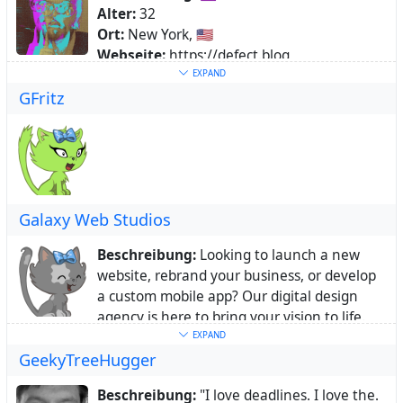
Alter:
32
Durch den kleinen Raum, in dem das
Ort:
New York, 🇺🇸
Regiogeld verwendet wird, bleibt die
Webseite:
https://defect.blog
Kaufkraft für damit getätigte Geschäfte in
Schlüsselwörter:
blogger
,
developer
,
EXPAND
der Region, statt ins Ausland oder in
GFritz
absurdist
Finanzmärkte abzuwandern. Dadurch soll
Über:
der Verlagerung von Arbeitsplätzen ins
Ausland entgegengewirkt werden."
https://de.wikipedia.org/wiki/Regionalgeld
Galaxy Web Studios
Beschreibung:
Looking to launch a new
website, rebrand your business, or develop
a custom mobile app? Our digital design
agency is here to bring your vision to life.
Ort:
Florida, United States
EXPAND
GeekyTreeHugger
Heimatstadt:
Miami
Webseite:
https://galaxywebstudios.com
Beschreibung:
"I love deadlines. I love the.
Schlüsselwörter:
Brand
,
Design
,
Agency