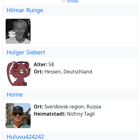
Schlüsselwörter:
Astronomie
,
Bücher
,
EXPAND
Hilmar Runge
Fotografie
,
Literatur
,
Lesen
,
Musik
Holger Siebert
Alter:
58
Ort:
Hessen, Deutschland
Home
Ort:
Sverdlovsk region, Russia
Heimatstadt:
Nizhny Tagil
Huluvu424242