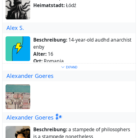
Heimatstadt:
Łódź
Alex S.
Beschreibung:
14-year-old audhd anarchist
enby
Alter:
16
Ort:
Romania
Heimatstadt:
Bucharest
EXPAND
Alexander Goeres
Webseite:
gra.phite.ro
Alexander Goeres 𒀯
Beschreibung:
a stampede of philosophers
is a stampede nonetheless