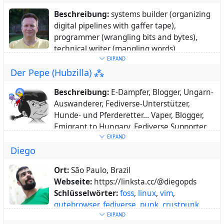
#photography
,
#photomanipulation
,
Yundrung Bon.
Beschreibung:
systems builder (organizing
#cutemonsters
,
#NoAI
,
#lawofthedawn
,
digital pipelines with gaffer tape),
#darkart
,
#horror
,
#gothic
programmer (wrangling bits and bytes),
Über:
Ein kleines Wesen zwischen Schatten
technical writer (mangling words)
und Licht. Hergestellt aus in Fröhlichkeit
Ort:
Luxembourg
EXPAND
getränkter, melancholischer Baumwolle.
Der Pepe (Hubzilla) ⁂
Webseite:
https://www.omz13.com/
Schlüsselwörter:
auth
,
cryptography
,
Beschreibung:
E-Dampfer, Blogger, Ungarn-
golang
,
swift
Auswanderer, Fediverse-Unterstützer,
Hunde- und Pferderetter… Vaper, Blogger,
Emigrant to Hungary, Fediverse Supporter,
Dog and Horse Saviour...
EXPAND
Diego
Ort:
Nagybaracska, Bács-Kiskun,
Magyarország
Ort:
São Paulo, Brazil
Webseite:
https://pepecyb.hu
Webseite:
https://linksta.cc/@diegopds
Schlüsselwörter:
ungarn
,
hungary
,
Schlüsselwörter:
foss
,
linux
,
vim
,
magyarország
,
vape
,
linux
,
gitarre
,
guitar
,
qutebrowser
,
fediverse
,
punk
,
crustpunk
,
selfhost
,
s04
,
discworld
,
scheibenwelt
,
cyberpunk
,
scifi
,
science
,
fiction
,
pkm
,
EXPAND
pratchett
,
hubzilla
,
pfrunzel
,
firefish
,