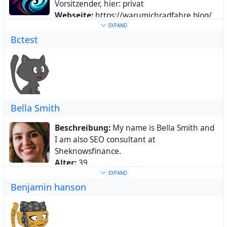
Vorsitzender, hier: privat
Webseite:
https://warumichradfahre.blog/
Schlüsselwörter:
radfahren
,
cycling
,
adfc
,
EXPAND
Bctest
nrw
,
rhein-erft
,
osm
,
openstreetmap
,
fediverse
Über:
Multiple Radfahr Persönlichkeit, ADFC
NRW und REK Vorsitzender, hier: privat
Bella Smith
Beschreibung:
My name is Bella Smith and
I am also SEO consultant at
Sheknowsfinance.
Alter:
39
Ort:
New Jersey, United States
EXPAND
Benjamin hanson
Heimatstadt:
New Jersey
Webseite:
https://sheknowsfinance.com/
Schlüsselwörter:
wordpress
Über:
My name is Bella Smith and I am