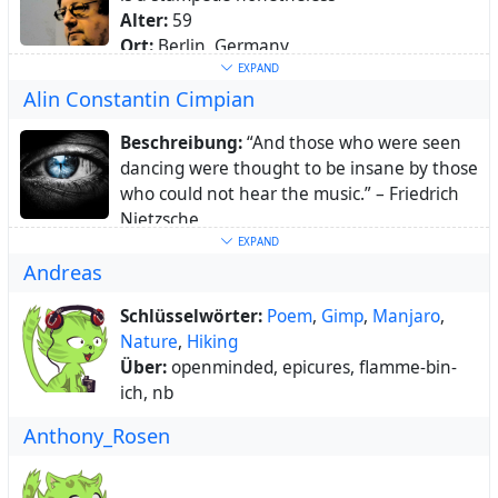
Alter:
59
Ort:
Berlin, Germany
Heimatstadt:
Berlin
EXPAND
Alin Constantin Cimpian
Webseite:
https://laeuterungen.blogspot.de
Beschreibung:
“And those who were seen
https://hub.netzgemeinde.eu/articles/jabgo
dancing were thought to be insane by those
e2089
who could not hear the music.” – Friedrich
Schlüsselwörter:
computer
,
archäologie
,
Nietzsche
science-fiction
,
fahrrad
,
biergarten
Alter:
41
EXPAND
Andreas
Ort:
Bucharest, Romania
Heimatstadt:
Bucharest
Schlüsselwörter:
Poem
,
Gimp
,
Manjaro
,
Nature
,
Hiking
Über:
openminded, epicures, flamme-bin-
ich, nb
Anthony_Rosen