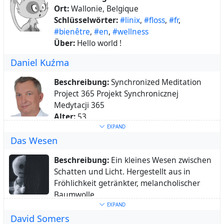
Ort:
Wallonie, Belgique
Schlüsselwörter:
#linix
,
#floss
,
#fr
,
#bienêtre
,
#en
,
#wellness
Über:
Hello world !
Daniel Kuźma
Beschreibung:
Synchronized Meditation
Project 365 Projekt Synchronicznej
Medytacji 365
Alter:
53
Ort:
Podkarpacie, Polska
EXPAND
Das Wesen
Heimatstadt:
Przemyśl
Schlüsselwörter:
medytacja
,
samo
,
Beschreibung:
Ein kleines Wesen zwischen
uzdrawiająca
Schatten und Licht. Hergestellt aus in
Über:
Interesuję się medytacją samo
Fröhlichkeit getränkter, melancholischer
uzdrawiającą starożytnej tradycji buddyzmu
Baumwolle.
tybetańskiego Yundrung Bon.
Webseite:
https://daswesen.com/
EXPAND
I'm interested self healing meditation of
David Somers
Schlüsselwörter:
#Bildwesen
,
ancient tibetan buddhist tradition of