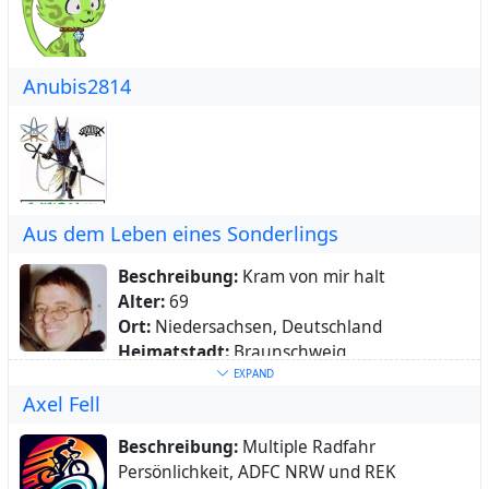
Anubis2814
Aus dem Leben eines Sonderlings
Beschreibung:
Kram von mir halt
Alter:
69
Ort:
Niedersachsen, Deutschland
Heimatstadt:
Braunschweig
Schlüsselwörter:
EXPAND
Axel Fell
https://rrbd57.de/RainerSeiner26/
Über:
GWA-Aktivist, IK-Paddler, Gern-
Beschreibung:
Multiple Radfahr
Radfahrer, Open-Allerlei-Mitmacher, ...
Persönlichkeit, ADFC NRW und REK