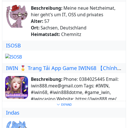
Beschreibung:
Meine neue Netzheimat,
hier geht's um IT, OSS und privates
Alter:
57
Ort:
Sachsen, Deutschland
Heimatstadt:
Chemnitz
ISOSB
IWIN 🎖️ Trang Tải App Game IWIN68 【Chính Thức】
Beschreibung:
Phone: 0384025445 Email:
iwin888.mee@gmail.com Tags: #IWIN,
#iwin68, #iwin888dotme, #game_iwin,
#iwincasino Website: https://iwin888.me/
Webseite:
https://iwin888.me/
EXPAND
Indas
Schlüsselwörter:
#IWIN
,
#iwin68
,
#iwin888dotme
,
#game_iwin
,
#iwincasino
Über:
IWIN 🎖️ Trang Tải App Game IWIN68