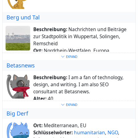
professional blogger, web content writer. I
am also search engine optimization
Berg und Tal
consultant at Sheknowsfinance.
Beschreibung:
Nachrichten und Beiträge
zur Stadtpolitik in Wuppertal, Solingen,
Remscheid
Ort:
Nordrhein-Westfalen, Europa
Heimatstadt:
Wuppertal, Solingen,
EXPAND
Betasnews
Remscheid
Webseite:
https://dirk.lotze.de/Impressum
Beschreibung:
I am a fan of technology,
Schlüsselwörter:
Politik
,
Stadtentwicklung
,
design, and writing. I am also SEO
Initiativen
consultant at Betasnews.
Über:
Nachrichten und Beiträge zur
Alter:
40
Stadtpolitik in Wuppertal, Solingen,
Ort:
New York, United States
EXPAND
Remscheid
Big Derf
Heimatstadt:
New York
Webseite:
https://betasnews.com/
Ort:
Mediterranean, EU
Schlüsselwörter:
wordpress
Schlüsselwörter:
humanitarian
,
NGO
,
Über:
Hi, I am Jannifer. I am a web