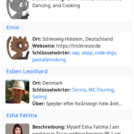
Dancing, and Cooking
Enno
Ort:
Schleswig-Holstein, Deutschland
Webseite:
https://tricktresor.de
Schlüsselwörter:
sap
,
abap
,
code-dojo
,
pastafahndung
Esben Leonhard
Ort:
Denmark
Schlüsselwörter:
Tennis
,
MC-Touring
,
Sailing
Über:
Spejder efter forårstegn hele året...
Esha Fatima
Beschreibung:
Myself Esha Fatima I am
working in Essay writing Services PK I am