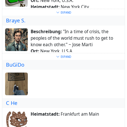
Ort:
New York, U.S.A.
Heimatstadt:
New York City
Schlüsselwörter:
Small
,
Business
,
Hub
,
EXPAND
Braye S.
interdependence
,
smallbiz
,
smartbiz
Beschreibung:
"In a time of crisis, the
peoples of the world must rush to get to
know each other." ~ Jose Marti
Ort:
New York, U.S.A.
Heimatstadt:
New York City
EXPAND
BuGiDo
Schlüsselwörter:
#nature
,
#parkour
,
#vegetarian
Über:
#nature #parkour #vegetarian
C He
Heimatstadt:
Frankfurt am Main