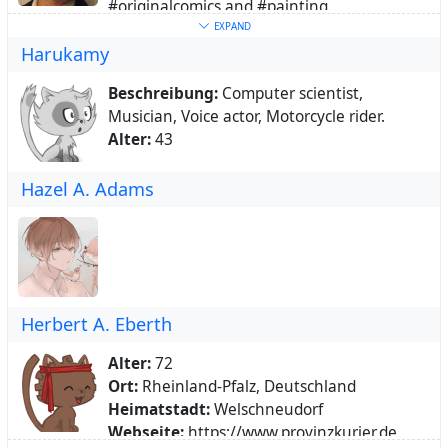
#originalcomics and #painting.
relaxation
,
meditation
,
mindfulness
,
energy
,
Ort:
Canada
EXPAND
complementary
Harukamy
Webseite:
https://harryrasmussen.ca
Über:
Creator of the Harmonic Egg :)
Schlüsselwörter:
Animation
,
Comics
Beschreibung:
Computer scientist,
Über:
linktr.ee/harryrasmussen
Musician, Voice actor, Motorcycle rider.
Alter:
43
Hazel A. Adams
Herbert A. Eberth
Alter:
72
Ort:
Rheinland-Pfalz, Deutschland
Heimatstadt:
Welschneudorf
Webseite:
https://www.provinzkurier.de