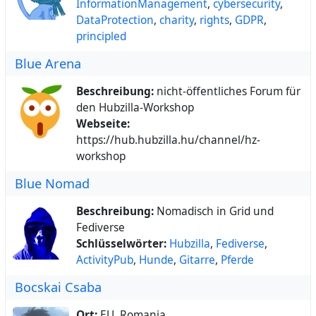
InformationManagement
,
cybersecurity
,
developer living in New York. I am a fan of
DataProtection
,
charity
,
rights
,
GDPR
,
technology, design, movies and writing. I am
principled
also SEO consultant at Betasnews.
Blue Arena
Beschreibung:
nicht-öffentliches Forum für
den Hubzilla-Workshop
Webseite:
https://hub.hubzilla.hu/channel/hz-
workshop
Blue Nomad
Beschreibung:
Nomadisch in Grid und
Fediverse
Schlüsselwörter:
Hubzilla
,
Fediverse
,
ActivityPub
,
Hunde
,
Gitarre
,
Pferde
Bocskai Csaba
Ort:
EU, Romania