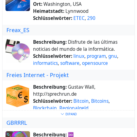
Youtube:
Ort:
Washington, USA
information was useful to you!
https://www.youtube.com/@evohackerss/ab
Heimatstadt:
Lynnwood
out
Schlüsselwörter:
ETEC
,
290
Freax_ES
Beschreibung:
Disfrute de las últimas
noticias del mundo de la informática.
Schlüsselwörter:
linux
,
program
,
gnu
,
informatics
,
software
,
opensource
Freies Internet - Projekt
Beschreibung:
Gustav Wall,
http://sprechrun.de
Schlüsselwörter:
Bitcoin
,
Bitcoins
,
Blockchain
,
Regionalgeld
,
Regionalwährung
,
Komplementärwährung
EXPAND
GBRRRL
Über:
Vorteile des Regionalgeldes "Das Ziel
von Regiogeldsystemen ist es, die regionale
Beschreibung:
♾
Wirtschaft zu fördern und zu stabilisieren.