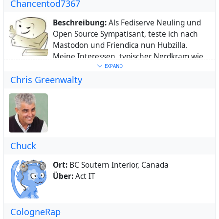
Chancentod7367
Beschreibung:
Als Fediserve Neuling und
Open Source Sympatisant, teste ich nach
Mastodon und Friendica nun Hubzilla.
Meine Interessen, typischer Nerdkram wie
Computer, Spiele, Comic, Linux usw.
EXPAND
Chris Greenwalty
Alter:
59
Ort:
Rheinland-Pfalz, Deutschland
Heimatstadt:
Bendorf
Schlüsselwörter:
Linux
,
Unix
,
Apple
,
iOS
,
Mac
,
Comic
,
Bücher
,
eBooks
,
Filme
,
Serien
,
Fantasy
,
Rollenspiele
,
RaspberryPi
,
Amiga
,
Chuck
C64
,
Retro
,
80er
Über:
Würde mich so als typischer Nerd
Ort:
BC Soutern Interior, Canada
bezeichnen, interessiere mich für Computer,
Über:
Act IT
Internet, Comic, Games, Unix, Linux, Open
Source, Rollenspiele, Filme, Serien, 80er,
Retro-Computer, Raspberry Pi usw. und
CologneRap
neuerdings auch für das Thema Fediverse.