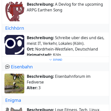
#ungarn #hungary #magyarország #vape
Beschreibung:
A Devlog for the upcoming
#linux #gitarre #guitar #selfhost #s04
ARPG Earthen Song
#discworld #scheibenwelt #pratchett
#hubzilla #pfrunzel
Eichhörn
Beschreibung:
Schreibe uber dies und das,
meist IT, Verkehr, Lokales (Köln).
Ort:
Nordrhein-Westfalen, Deutschland
Heimatstadt:
Köln
Schlüsselwörter:
Köln
,
Datenschutz
,
EXPAND
Eisenbahn
Verkehr
,
Fußgänger
Über:
kommt später
Beschreibung:
Eisenbahnforum im
Fediverse
Alter:
3
Enigma
Beschreibung:
Love Fitness, Tech, Linux,