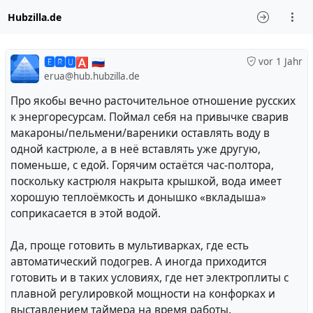
Hubzilla.de
🅴🆁🆄🅰 🇷🇺
vor 1 Jahr
erua@hub.hubzilla.de
Про якобы вечно расточительное отношение русских
к энергоресурсам. Поймал себя на привычке сварив
макароны/пельмени/вареники оставлять воду в
одной кастрюле, а в неё вставлять уже другую,
поменьше, с едой. Горячим остаётся час-полтора,
поскольку кастрюля накрыта крышкой, вода имеет
хорошую теплоёмкость и донышко «вкладыша»
соприкасается в этой водой.
Да, проще готовить в мультиварках, где есть
автоматический подогрев. А иногда приходится
готовить и в таких условиях, где нет электроплиты с
плавной регулировкой мощности на конфорках и
выставлением таймера на время работы.