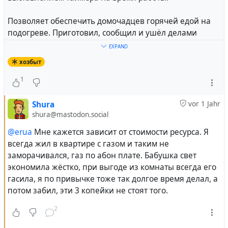
Позволяет обеспечить домочадцев горячей едой на
подогреве. Приготовил, сообщил и ушёл делами
заниматься. Нет нужды всех созывать и подгонять,
EXPAND
мол иначе всё остынет и т.д.
хозбыт
А когда надо именно разогреть, то можно и на
1
конфорку плиты поставить эту конструкцию из двух
кастрюль. Вода когда опять прогреется, то макароны
Shura
vor 1 Jahr
соответственно во «вкладыше» тоже станут горячими,
shura@mastodon.social
никуда не прилипнув со всеми соусами или чем они
@erua
Мне кажется зависит от стоимости ресурса. Я
там пропитаны.
всегда жил в квартире с газом и таким не
заморачивался, газ по абон плате. Бабушка свет
И привычек таких разных у населения хватает. Это в
экономила жёстко, при выгоде из комнаты всегда его
добавок к тому, что на пространстве пост-СССР и в
гасила, я по привычке тоже так долгое время делал, а
Восточной Европе была выстроена
самая
потом забил, эти 3 копейки не стоят того.
эффективная энергосистема
для снабжения
населения теплом и электричеством. И в РФ она не
2
уничтожена, а продолжает развиваться да