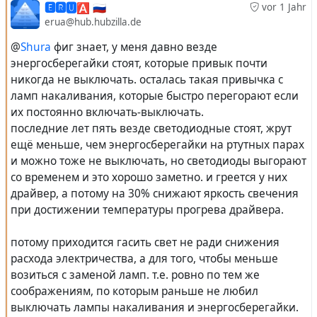
модернизироваться (на ТЭЦ с паро-газовыми
🅴🆁🆄🅰 🇷🇺
vor 1 Jahr
установками энергоблоки порой до 800+ МВт, и не
erua@hub.hubzilla.de
только по центральным городам, а в той же Перми в
@
Shura
фиг знает, у меня давно везде
2017 году вводили такой энергоблок в эксплуатацию).
энергосберегайки стоят, которые привык почти
никогда не выключать. осталась такая привычка с
#
готовка
#
хозбыт
#
lang_ru
ламп накаливания, которые быстро перегорают если
их постоянно включать-выключать.
последние лет пять везде светодиодные стоят, жрут
ещё меньше, чем энергосберегайки на ртутных парах
и можно тоже не выключать, но светодиоды выгорают
со временем и это хорошо заметно. и греется у них
драйвер, а потому на 30% снижают яркость свечения
при достижении температуры прогрева драйвера.
потому приходится гасить свет не ради снижения
расхода электричества, а для того, чтобы меньше
возиться с заменой ламп. т.е. ровно по тем же
соображениям, по которым раньше не любил
выключать лампы накаливания и энергосберегайки.