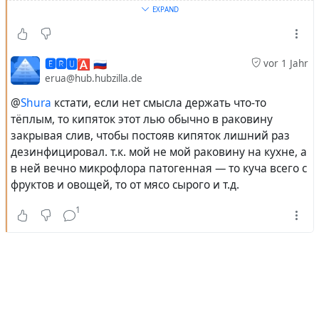
EXPAND
так что не жадный до электричества, газа в
финансовом плане. привычка скорее от того, что во
всяких неблагоприятных, считай походно полевых
🅴🆁🆄🅰 🇷🇺
vor 1 Jahr
условиях жить доводилось. а может и с того, что
erua@hub.hubzilla.de
сильфон в раковине на кухне и так часто горячая вода
@
Shura
кстати, если нет смысла держать что-то
с моющими средствами промывает (слив от
тёплым, то кипяток этот лью обычно в раковину
стиральной машинки). и потому лить в сильфон
закрывая слив, чтобы постояв кипяток лишний раз
лишний раз кипяток ради дезинфекции и промывки
дезинфицировал. т.к. мой не мой раковину на кухне, а
нет смысла.
в ней вечно микрофлора патогенная — то куча всего с
фруктов и овощей, то от мясо сырого и т.д.
1