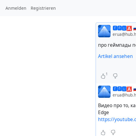
Anmelden
Registrieren
🅴🆁🆄🅰 🇷
erua@hub.hu
про геймпады п
Artikel ansehen
1
🅴🆁🆄🅰 🇷
erua@hub.hu
Видео про то, к
Edge
https://youtube