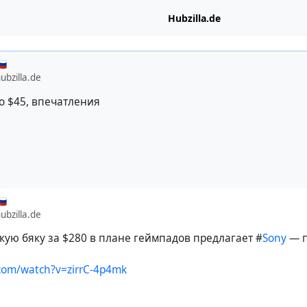
Hubzilla.de
🇺
bzilla.de
о $45, впечатления
🇺
bzilla.de
акую бяку за $280 в плане геймпадов предлагает #
Sony
— п
.com/watch?v=zirrC-4p4mk