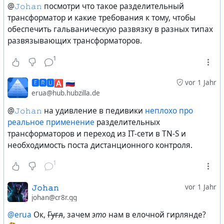
#
электротехника
#
безопасность
#
хозбыт
@
Russia
@
𝙹𝚘𝚑𝚊𝚗
посмотри что такое разделительный
трансформатор и какие требования к тому, чтобы
обеспечить гальваническую развязку в разных типах
развязывающих трансформаторов.
1
🅴🆁🆄🅰 🇷🇺
vor 1 Jahr
erua@hub.hubzilla.de
@
𝙹𝚘𝚑𝚊𝚗
на удивление в педивики
неплохо про
реальное применение
разделительных
трансформаторов и переход из IT-сети в TN-S и
необходимость поста дистанционного контроля.
1
𝙹𝚘𝚑𝚊𝚗
vor 1 Jahr
johan@cr8r.gg
@erua
Ок,
Гугл
, зачем
это
нам в елочной гирлянде?