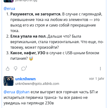
johan@cr8r.gg
@erua
Разумеется, не загорится.
В случае с гирляндой,
превышение тока на любом из элементов — это
выход его из строя и само собой прекращение
тока.
Елка упала на пол.
Дальше что? Была
вертикальная, стала горизонтальная. Что еще, по-
твоему, может произойти?
Какое, нафиг, УЗО
в случае с USB-шным блоком
питания? 🤯
1
unkn0wwn
vor 1 Jahr
unkn0wwn@goto.alldnb.com
@erua
@johan
если выгорит вся горячая часть БП и
испариться первичка транса- ты все равно не
увидишь на гирлянде 230в