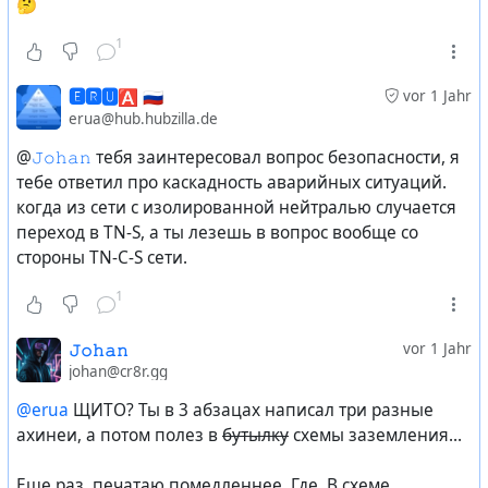
🤔
1
🅴🆁🆄🅰 🇷🇺
vor 1 Jahr
erua@hub.hubzilla.de
@
𝙹𝚘𝚑𝚊𝚗
тебя заинтересовал вопрос безопасности, я
тебе ответил про каскадность аварийных ситуаций.
когда из сети с изолированной нейтралью случается
переход в TN-S, а ты лезешь в вопрос вообще со
стороны TN-C-S сети.
1
𝙹𝚘𝚑𝚊𝚗
vor 1 Jahr
johan@cr8r.gg
@erua
ЩИТО? Ты в 3 абзацах написал три разные
ахинеи, а потом полез в
бутылку
схемы заземления...
Еще раз, печатаю помедленнее. Где. В схеме.