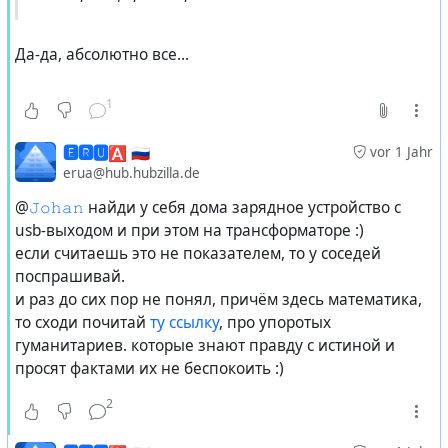
Да-да, абсолютно все...
1
🅴🆁🆄🅰 🇷🇺
vor 1 Jahr
erua@hub.hubzilla.de
@
𝙹𝚘𝚑𝚊𝚗
найди у себя дома зарядное устройство с
usb-выходом и при этом на трансформаторе :)
если считаешь это не показателем, то у соседей
поспрашивай.
и раз до сих пор не понял, причём здесь математика,
то сходи почитай
ту ссылку
, про упоротых
гуманитариев. которые знают правду с истиной и
просят фактами их не беспокоить :)
2