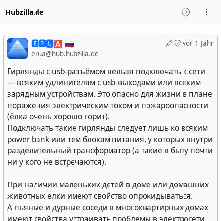
Hubzilla.de
🅴🆁🆄🅰 🇷🇺
vor 1 Jahr
erua@hub.hubzilla.de
Гирлянды с usb-разъёмом нельзя подключать к сети
— всяким удлинителям с usb-выходами или всяким
зарядным устройствам. Это опасно для жизни в плане
поражения электрическим током и пожароопасности
(ёлка очень хорошо горит).
Подключать такие гирлянды следует лишь ко всяким
power bank или тем блокам питания, у которых внутри
разделительный трансформатор (а такие в быту почти
ни у кого не встречаются).
При наличии маленьких детей в доме или домашних
животных ёлки имеют свойство опрокидываться.
А пьяные и дурные соседи в многоквартирных домах
имеют свойства устраивать проблемы в электросети,