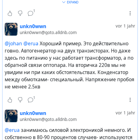
эксплуатации (срока жизни). чаще всего именно
EXPAND
упрощение схемы ради экономии + хреновая
1
электросеть.
unkn0wwn
vor 1 Jahr
хочешь, чтобы твои блоки питания нормально и
unkn0wwn@goto.alldnb.com
долго работали, гарантировано безопасно? будь добр
@johan
@erua
Хороший пример. Это действительно
делай свою свою подстанцию, не просто развязанную
говно. Автогенератор на двух транзисторах. Но даже
от основной сети, а самостоятельно генерирующую
здесь по питанию у нас работает трансформатор, а по
синусоиду (чистый синус).
обратной связи оптопара. На вторичка 220в мы не
увидим ни при каких обстоятельствах. Конденсатор
почти всегда единственный вариант реализовать
между обмотками- специальный. Напряжение пробоя
идеальные условия эксплуатации для блоков питания
не менее 2.5кв
— это подстанция с аккумуляторных батарей
генерирующая чистый синус и отрабатывающая
1
скачки при подключении/отключении серьёзной
нагрузки. а внешняя сеть идёт лишь для
unkn0wwn
vor 1 Jahr
подпитывания этих самых батарей.
unkn0wwn@goto.alldnb.com
@erua
занимаюсь силовой электроникой немного. И
собственно в 80-90 процентов случаев- используются