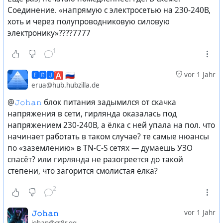
Соединение. «напрямую с электросетью на 230-240В,
хоть и через полупроводниковую силовую
электронику»????7777
1
🅴🆁🆄🅰 🇷🇺
vor 1 Jahr
erua@hub.hubzilla.de
@
𝙹𝚘𝚑𝚊𝚗
блок питания задымился от скачка
напряжения в сети, гирлянда оказалась под
напряжением 230-240В, а ёлка с ней упала на пол. что
начинает работать в таком случае? те самые нюансы
по «заземлению» в TN-C-S сетях — думаешь УЗО
спасёт? или гирлянда не разогреется до такой
степени, что загорится смолистая ёлка?
2
𝙹𝚘𝚑𝚊𝚗
vor 1 Jahr