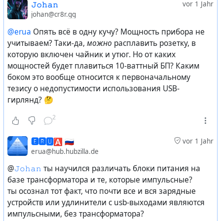
𝙹𝚘𝚑𝚊𝚗
vor 1 Jahr
johan@cr8r.gg
@erua
Опять всё в одну кучу? Мощность прибора не
учитываем? Таки-да,
можно
расплавить розетку, в
которую включен чайник и утюг. Но от каких
мощностей будет плавиться 10-ваттный БП? Каким
боком это вообще относится к первоначальному
тезису о недопустимости использования USB-
гирлянд? 🤔
2
🅴🆁🆄🅰 🇷🇺
vor 1 Jahr
erua@hub.hubzilla.de
@
𝙹𝚘𝚑𝚊𝚗
ты научился различать блоки питания на
базе трансформатора и те, которые импульсные?
ты осознал тот факт, что почти все и вся зарядные
устройств или удлинители с usb-выходами являются
импульсными, без трансформатора?