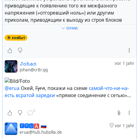
приводящие к появлению того же межфазного
напряжения («отгоревший ноль») или другим
приколам, приводящим к выходу из строя блоков
питания.
EXPAND
хозбыт
Блоки питания в зарядных устройствах или всяких
современных удлинителях с usb-выходами давным
давно уже не содержат разделяющие
трансформаторы. Т.е. соединяют гирлянду
𝙹𝚘𝚑𝚊𝚗
vor 1 Jahr
электрически напрямую с электросетью на 230-240В,
johan@cr8r.gg
хоть и через полупроводниковую силовую
электронику. Которая имеет свойство гореть —
@erua
Окей,
Гугл
, покажи на схеме
самой-что-ни-на-
выходить из строя делая всю гирлянду крайне
есть всратой зарядки
«прямое соединение с сетью»...
опасной вещью под серьёзным напряжением.
3
Обычная же светодиодная гирлянда от power bank
работать будет неделю без перерыва, если не
🅴🆁🆄🅰 🇷🇺
vor 1 Jahr
больше.
erua@hub.hubzilla.de