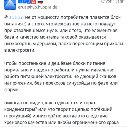
🅴🆁🆄🅰 🇷🇺
vor 1 Jahr
erua@hub.hubzilla.de
@
𝙹𝚘𝚑𝚊𝚗
не от мощности потребителя плавится блок
питания :) а с того, что межфазное на него подадут
при отвалившемся нуле. или с того, что элементная
база и качество монтажа таковой оказывается
низкосортным дерьмом, плохо переносящим приколы
в электросети.
чтобы простенькие и дешёвые блоки питания
нормально и надёжно работали нужна идеальная
работа питающей электросети. не дающей скачков
напряжения, без перекосов синусойды по фазе или
форме.
никогда не видел, как вздуваются и горят
конденсаторы? или что творит с цепью потёкший
(протухший) ионистор? не всегда это следствие
хренового качества или якобы ограниченного срока