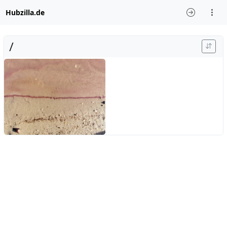
Hubzilla.de
/