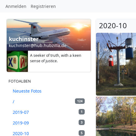
Anmelden
Registrieren
2020-10
kuchinster
kuchinster@hub.hubzilla.de
A seeker of truth, with a keen
sense of justice.
FOTOALBEN
Neueste Fotos
/
124
2019-07
1
2019-09
3
2020-10
5