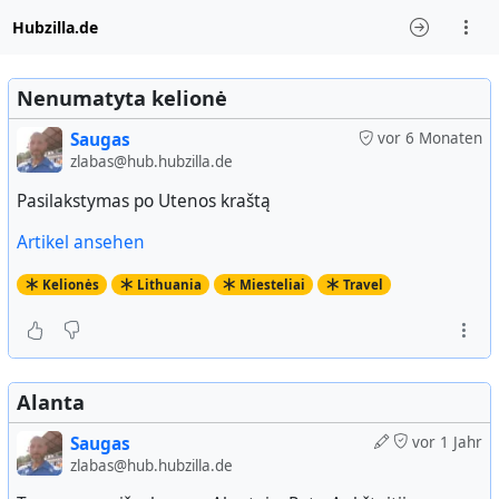
Hubzilla.de
Nenumatyta kelionė
Saugas
vor 6 Monaten
zlabas@hub.hubzilla.de
Pasilakstymas po Utenos kraštą
Artikel ansehen
Kelionės
Lithuania
Miesteliai
Travel
Alanta
Saugas
vor 1 Jahr
zlabas@hub.hubzilla.de