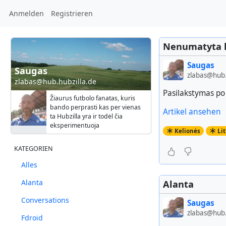
Anmelden
Registrieren
Nenumatyta 
Saugas
Saugas
zlabas@hub.
zlabas@hub.hubzilla.de
Pasilakstymas po
Žiaurus futbolo fanatas, kuris
bando perprasti kas per vienas
Artikel ansehen
ta Hubzilla yra ir todėl čia
eksperimentuoja
Kelionės
Li
KATEGORIEN
Alles
Alanta
Alanta
Conversations
Saugas
zlabas@hub.
Fdroid