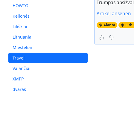
Trumpas apsižval
HOWTO
Artikel ansehen
Kelionės
Alanta
Lith
Liliškiai
Lithuania
Miesteliai
Travel
Valančiai
XMPP
dvaras