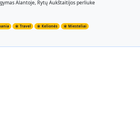
gymas Alantoje, Rytų Aukštaitijos perliuke
uania
Travel
Kelionės
Miesteliai