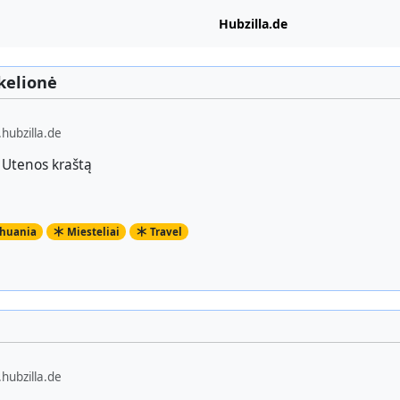
Hubzilla.de
kelionė
hubzilla.de
 Utenos kraštą
thuania
Miesteliai
Travel
hubzilla.de