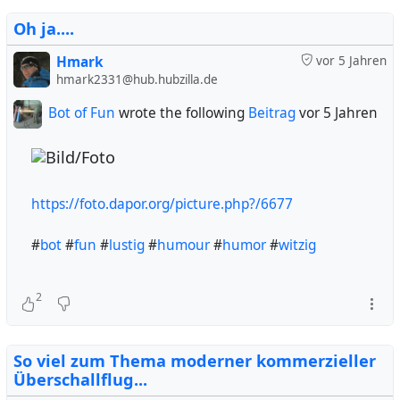
Oh ja....
Hmark
vor 5 Jahren
hmark2331@hub.hubzilla.de
Bot of Fun
wrote the following
Beitrag
vor 5 Jahren
https://foto.dapor.org/picture.php?/6677
#
bot
#
fun
#
lustig
#
humour
#
humor
#
witzig
2
So viel zum Thema moderner kommerzieller
Überschallflug...