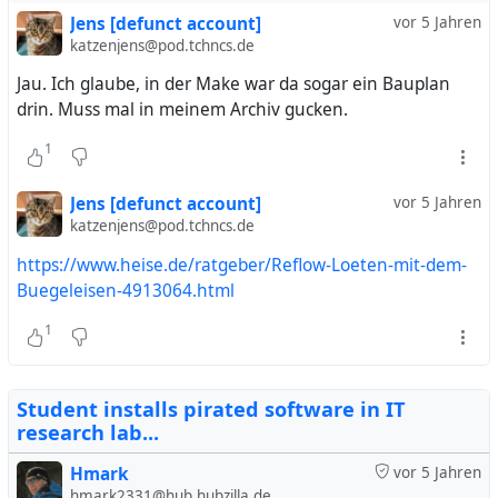
Jens [defunct account]
vor 5 Jahren
katzenjens@pod.tchncs.de
Jau. Ich glaube, in der Make war da sogar ein Bauplan
drin. Muss mal in meinem Archiv gucken.
1
Jens [defunct account]
vor 5 Jahren
katzenjens@pod.tchncs.de
https://www.heise.de/ratgeber/Reflow-Loeten-mit-dem-
Buegeleisen-4913064.html
1
Student installs pirated software in IT
research lab...
Hmark
vor 5 Jahren
hmark2331@hub.hubzilla.de