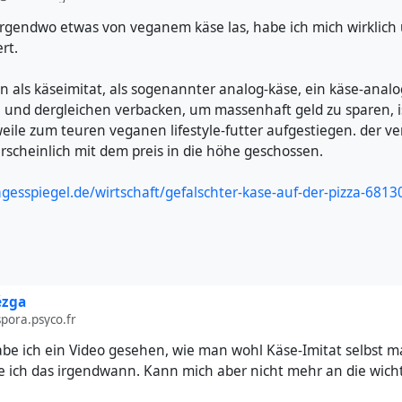
s irgendwo etwas von veganem käse las, habe ich mich wirklich
rt.
n als käseimitat, als sogenannter analog-käse, ein käse-analog
 und dergleichen verbacken, um massenhaft geld zu sparen, i
eile zum teuren veganen lifestyle-futter aufgestiegen. der ve
hrscheinlich mit dem preis in die höhe geschossen.
gesspiegel.de/wirtschaft/gefalschter-kase-auf-der-pizza-681
ézga
pora.psyco.fr
be ich ein Video gesehen, wie man wohl Käse-Imitat selbst 
ere ich das irgendwann. Kann mich aber nicht mehr an die wich