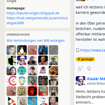
Single
weil ich letzten
Homepage:
karriere gewunde
https://laeuterungen.blogspot.de
https://hub.netzgemeinde.eu/articles/j
abgoe2089
in den 00er jahre
brötchen, nudeln
offenbar mittlerw
VERBINDUNGEN
hersteller ist wa
Alle Verbindungen von 908 anzeigen
https://www.ta
genörgel
1
Aladár M
adolar@dias
Hmm, letztens ha
Vielleicht probi
erinnern...