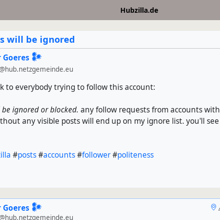
Hubzilla.de
s will be ignored
 Goeres 𒀯
@hub.netzgemeinde.eu
rk to everybody trying to follow this account:
l be ignored or blocked.
any follow requests from accounts wit
thout any visible posts will end up on my ignore list. you'll se
illa
#
posts
#
accounts
#
follower
#
politeness
 Goeres 𒀯
@hub.netzgemeinde.eu