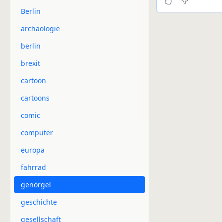
Berlin
archäologie
berlin
brexit
cartoon
cartoons
comic
computer
europa
fahrrad
genörgel
geschichte
gesellschaft