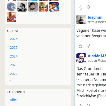
Joachim
rtfm@societ
Veganer Käse wi
ARCHIVE
veganen/vegetari
2026
2025
Aladár M
2024
adolar@dias
2023
Das Grundproblem
2022
sehr teuer ist. H
(kleineres Volume
mir nächstgelege
Milch kostet nur
KATEGORIEN
Streichkäse (Phil
Alles