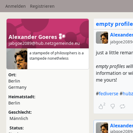
Anmelden
Registrieren
empty profile
Alexander
Alexander Goeres 𒀯
jabgoe2089
jabgoe2089@hub.netzgemeinde.eu
just a little rema
a stampede of philosophers is a
stampede nonetheless
empty profiles wil
information or wi
Ort:
me yours!
Berlin
Germany
#
fediverse
#
hubz
Heimatstadt:
Berlin
2
Geschlecht:
Männlich
Alexander
Status:
jabgoe2089