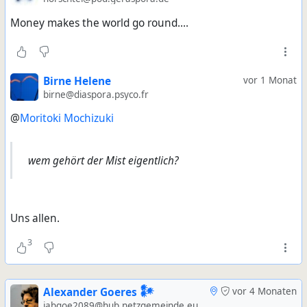
Money makes the world go round....
Birne Helene
vor 1 Monat
birne@diaspora.psyco.fr
@
Moritoki Mochizuki
wem gehört der Mist eigentlich?
Uns allen.
3
Alexander Goeres 𒀯
vor 4 Monaten
jabgoe2089@hub.netzgemeinde.eu