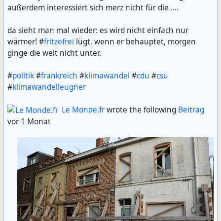
außerdem interessiert sich merz nicht für die ....
da sieht man mal wieder: es wird nicht einfach nur
wärmer! #
fritzefrei
lügt, wenn er behauptet, morgen
ginge die welt nicht unter.
#
politik
#
frankreich
#
klimawandel
#
cdu
#
csu
#
klimawandelleugner
Le Monde.fr
wrote the following
Beitrag
vor 1 Monat