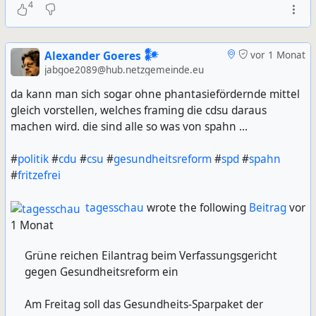
4
Alexander Goeres 𒀯
vor 1 Monat
jabgoe2089@hub.netzgemeinde.eu
da kann man sich sogar ohne phantasiefördernde mittel
gleich vorstellen, welches framing die cdsu daraus
machen wird. die sind alle so was von spahn ...
#
politik
#
cdu
#
csu
#
gesundheitsreform
#
spd
#
spahn
#
fritzefrei
tagesschau
wrote the following
Beitrag
vor
1 Monat
Grüne reichen Eilantrag beim Verfassungsgericht
gegen Gesundheitsreform ein
Am Freitag soll das Gesundheits-Sparpaket der