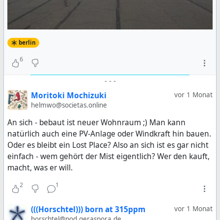
berlin
6
-
-
-
Moritoki Mochizuki
vor 1 Monat
helmwo@societas.online
An sich - bebaut ist neuer Wohnraum ;) Man kann
natürlich auch eine PV-Anlage oder Windkraft hin bauen.
Oder es bleibt ein Lost Place? Also an sich ist es gar nicht
einfach - wem gehört der Mist eigentlich? Wer den kauft,
macht, was er will.
2
1
(((Horschtel))) born at 315ppm
vor 1 Monat
horschtel@pod.geraspora.de