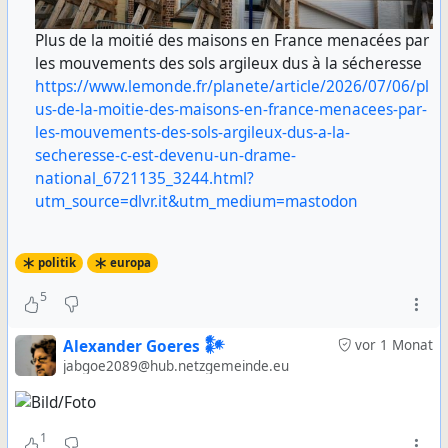
Plus de la moitié des maisons en France menacées par
les mouvements des sols argileux dus à la sécheresse
https://www.lemonde.fr/planete/article/2026/07/06/pl
us-de-la-moitie-des-maisons-en-france-menacees-par-
les-mouvements-des-sols-argileux-dus-a-la-
secheresse-c-est-devenu-un-drame-
national_6721135_3244.html?
utm_source=dlvr.it&utm_medium=mastodon
politik
europa
5
Alexander Goeres 𒀯
vor 1 Monat
jabgoe2089@hub.netzgemeinde.eu
1