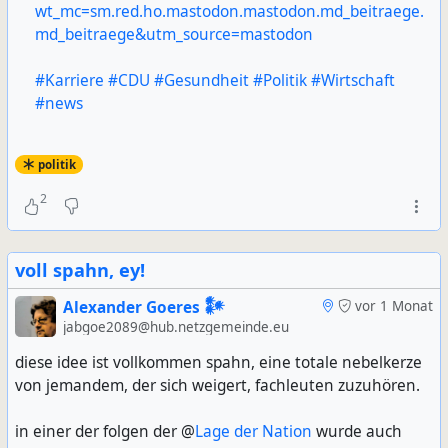
wt_mc=sm.red.ho.mastodon.mastodon.md_beitraege.
md_beitraege&utm_source=mastodon
#Karriere
#CDU
#Gesundheit
#Politik
#Wirtschaft
#news
politik
2
voll spahn, ey!
Alexander Goeres 𒀯
vor 1 Monat
jabgoe2089@hub.netzgemeinde.eu
diese idee ist vollkommen spahn, eine totale nebelkerze
von jemandem, der sich weigert, fachleuten zuzuhören.
in einer der folgen der @
Lage der Nation
wurde auch