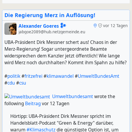
Die Regierung Merz in Auflösung!
Alexander Goeres 𒀯
vor 12 Tagen
jabgoe2089@hub.netzgemeinde.eu
UBA-Präsident Dirk Messner schert aus! Chaos in der
Merz-Regierung! Sogar untergeordnete Beamte
widersprechen dem Kanzler jetzt öffentlich! Wie lange
wird Merz noch durchhalten? Kommt ihm Spahn zu hilfe?
#
politik
#
fritzefrei
#
klimawandel
#
UmweltBundesAmt
#
cdu
#
csu
Umweltbundesamt
wrote the
following
Beitrag
vor 12 Tagen
Hörtipp: UBA-Präsident Dirk Messner spricht im
Handelsblatt-Podcast "Green & Energy" darüber,
warum
#Klimaschutz
die günstigste Option ist, um