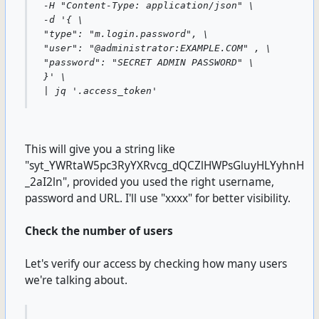
-H "Content-Type: application/json" \
-d '{ \
"type": "m.login.password", \
"user": "@administrator:EXAMPLE.COM" , \
"password": "SECRET ADMIN PASSWORD" \
}' \
| jq '.access_token'
This will give you a string like
"syt_YWRtaW5pc3RyYXRvcg_dQCZlHWPsGluyHLYyhnH
_2aI2ln", provided you used the right username,
password and URL. I'll use "xxxx" for better visibility.
Check the number of users
Let's verify our access by checking how many users
we're talking about.