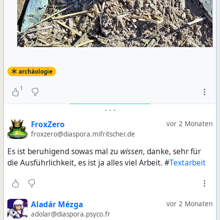
archäologie
1
-
-
-
FroxZero
vor 2 Monaten
froxzero@diaspora.mifritscher.de
Es ist beruhigend sowas mal zu
wissen
, danke, sehr für
die Ausführlichkeit, es ist ja alles viel Arbeit. #
Textarbeit
Aladár Mézga
vor 2 Monaten
adolar@diaspora.psyco.fr