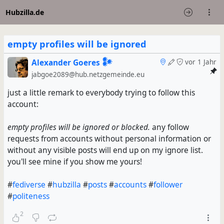
Hubzilla.de
empty profiles will be ignored
Alexander Goeres 𒀯
vor 1 Jahr
jabgoe2089@hub.netzgemeinde.eu
just a little remark to everybody trying to follow this
account:
empty profiles will be ignored or blocked.
any follow
requests from accounts without personal information or
without any visible posts will end up on my ignore list.
you'll see mine if you show me yours!
#
fediverse
#
hubzilla
#
posts
#
accounts
#
follower
#
politeness
2