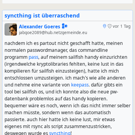
syncthing ist überraschend
Alexander Goeres 𒀯
vor 1 Tag
jabgoe2089@hub.netzgemeinde.eu
nachdem ich es partout nicht geschafft hatte, meinen
normalen passwordmanager, das commandline
programm
pass
, auf meinem sailfish handy einzurichten
(irgendwelche kryptolibraries fehlten, keine lust in das
kompilieren für sailfish einzusteigen), hatte ich mich
entschlossen umzusteigen. ich mach's wie alle anderen
und nehme eine variante von
keepass
. dafür gibts ein
tool bei sailfish os, und ich konnte also die neue pw-
datenbank problemlos auf das handy kopieren.
bequemer wäre es noch, wenn ich das nicht immer selber
machen müsste, sondern wenn das automatisch
passierte. auch hier hatte ich keine lust, mir etwas
eigenes mit rsync als script zusammenzustricken,
deswegen wurde es
syncthing
!