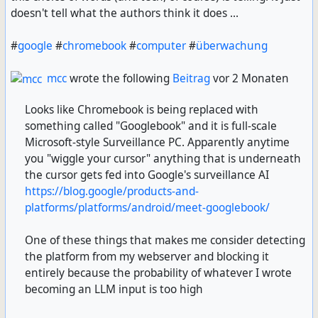
This will take a looong time, and that's why I have the
doesn't tell what the authors think it does ...
command write its output to "removal.log", so you can
check what's happening.
#
google
#
chromebook
#
computer
#
überwachung
Every successful removal prints this result:
mcc
wrote the following
Beitrag
vor 2 Monaten
{"id_server_unbind_result":"success"}
So once no new entries like that are being added to
Looks like Chromebook is being replaced with
the log file, you're done and should be left with only
something called "Googlebook" and it is full-scale
your admin account(s).
Microsoft-style Surveillance PC. Apparently anytime
you "wiggle your cursor" anything that is underneath
Give it a few days for the rest of the Matrix universe to
the cursor gets fed into Google's surveillance AI
pick these removals up, say a week, and then you can
https://blog.google/products-and-
junk your server.
platforms/platforms/android/meet-googlebook/
#
Matrix
#
curl
#
API
One of these things that makes me consider detecting
the platform from my webserver and blocking it
entirely because the probability of whatever I wrote
becoming an LLM input is too high