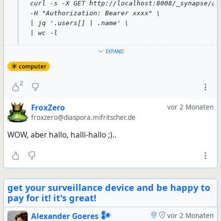
curl -s -X GET http://localhost:8008/_synapse/ad
-H "Authorization: Bearer xxxx" \
| jq '.users[] | .name' \
| wc -l
EXPAND
computer
The limit of 1 million is sort of necessary: you can't say
2
"every user", but if you don't provide a limit, you'll only
get the first 100.
FroxZero
vor 2 Monaten
froxzero@diaspora.mifritscher.de
Now that you know how many users there are in your
database, let's remove them all.
WOW, aber hallo, halli-hallo ;)..
Remove all users
You may be thinking, "if I remove
all
users, I also
get your surveillance device and be happy to
remove my admin account, which could complicate
pay for it! it's great!
things". Good thinking, but no: Matrix won't remove
your admin account. This means you'll have to
Alexander Goeres 𒀯
vor 2 Monaten
manually leave
all
rooms you've joined with that