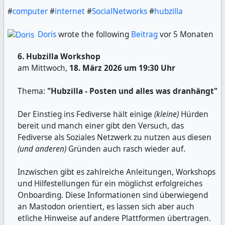
source-software-without-violating-copyright/?
#
computer
#
internet
#
SocialNetworks
#
hubzilla
ref=daily-stories-newsletter
Doris
wrote the following
Beitrag
vor 5 Monaten
-
6. Hubzilla Workshop
If you'd like an essay-formatted version of this thread
am Mittwoch,
18. März 2026 um 19:30 Uhr
to read or share, here's a link to it on pluralistic.net,
my surveillance-free, ad-free, tracker-free blog:
Thema:
"Hubzilla - Posten und alles was dranhängt"
https://pluralistic.net/2026/04/23/poison-
Der Einstieg ins Fediverse hält einige
(kleine)
Hürden
pill/#kobayashied
bereit und manch einer gibt den Versuch, das
Fediverse als Soziales Netzwerk zu nutzen aus diesen
1/
(und anderen)
Gründen auch rasch wieder auf.
Inzwischen gibt es zahlreiche Anleitungen, Workshops
und Hilfestellungen für ein möglichst erfolgreiches
Onboarding. Diese Informationen sind überwiegend
an Mastodon orientiert, es lassen sich aber auch
etliche Hinweise auf andere Plattformen übertragen.