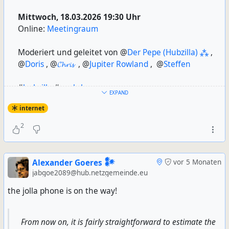
Mittwoch, 18.03.2026 19:30 Uhr
Online:
Meetingraum
Moderiert und geleitet von @
Der Pepe (Hubzilla) ⁂
,
@
Doris
, @
𝓒𝓱𝓻𝓲𝓼
, @
Jupiter Rowland
, @
Steffen
#
hubzilla
#
workshop
EXPAND
internet
2
Alexander Goeres 𒀯
vor 5 Monaten
jabgoe2089@hub.netzgemeinde.eu
the jolla phone is on the way!
From now on, it is fairly straightforward to estimate the