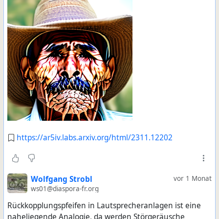
https://ar5iv.labs.arxiv.org/html/2311.12202
Wolfgang Strobl
vor 1 Monat
ws01@diaspora-fr.org
Rückkopplungspfeifen in Lautsprecheranlagen ist eine
naheliegende Analogie, da werden Störgeräusche