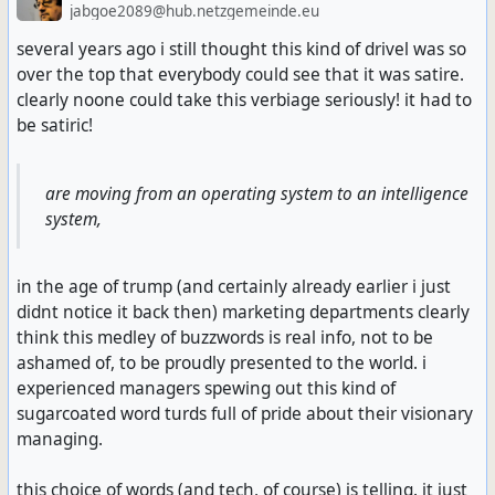
jabgoe2089@hub.netzgemeinde.eu
account. The same goes for all other admin accounts.
several years ago i still thought this kind of drivel was so
THIS IS IMPORTANT!
over the top that everybody could see that it was satire.
clearly noone could take this verbiage seriously! it had to
We'll now remove all users, by first listing them all and
be satiric!
passing the output of that command to the next,
which does the actual removing.
are moving from an operating system to an intelligence
system,
curl -s -X GET http://localhost:8008/_synapse/ad
-H "Authorization: Bearer xxxx" \
| jq '.users[] | .name' \
in the age of trump (and certainly already earlier i just
| xargs -I % \
curl -s -X POST -H "Authorization: Bearer xxxx" 
didnt notice it back then) marketing departments clearly
-H "Content-Type: application/json" \
think this medley of buzzwords is real info, not to be
-d '{ "erase": true }' \
ashamed of, to be proudly presented to the world. i
http://localhost:8008/_synapse/admin/v1/deactiva
experienced managers spewing out this kind of
| tee removal.log \
sugarcoated word turds full of pride about their visionary
| wc -l
managing.
this choice of words (and tech, of course) is telling. it just