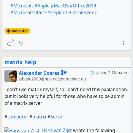
#Microsoft
#Apple
#MacOS
#Office2019
#MicrosoftOffice
#GeplanteObsoleszenz
computer
2
matrix help
Alexander Goeres 𒀯
vor 2 Monaten
jabgoe2089@hub.netzgemeinde.eu
i don't use matrix myself, so i don't need this explanation.
but it looks very helpful for those who have to be admin
of a matrix server
#
computer
#
matrix
#
Server
Hans van Zijst
wrote the following