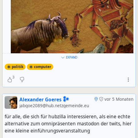
EXPAND
politik
computer
3
An interesting stunt: Malus.sh will take your money
and in exchange it will ingest any free/open source
Alexander Goeres 𒀯
vor 5 Monaten
code you want, refactor that code using an LLM, and
jabgoe2089@hub.netzgemeinde.eu
spit out a "clean room" version that is freed from all
the obligations imposed by the original project's
für alle, die sich für hubzilla interessieren, als eine echte
software license:
alternative zum omnipräsenten mastodon der twits, hier
eine kleine einführungsveranstaltung
https://www.404media.co/this-ai-tool-rips-off-open-