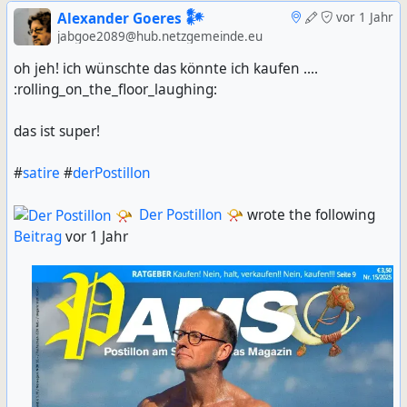
Alexander Goeres 𒀯
vor 1 Jahr
jabgoe2089@hub.netzgemeinde.eu
oh jeh! ich wünschte das könnte ich kaufen ....
:rolling_on_the_floor_laughing:
das ist super!
#
satire
#
derPostillon
Der Postillon 📯
wrote the following
Beitrag
vor 1 Jahr