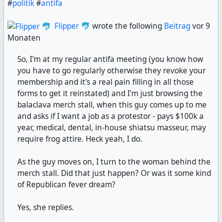
#
politik
#
antifa
Flipper 🐬
wrote the following
Beitrag
vor 9
Monaten
So, I'm at my regular antifa meeting (you know how
you have to go regularly otherwise they revoke your
membership and it's a real pain filling in all those
forms to get it reinstated) and I'm just browsing the
balaclava merch stall, when this guy comes up to me
and asks if I want a job as a protestor - pays $100k a
year, medical, dental, in-house shiatsu masseur, may
require frog attire. Heck yeah, I do.
As the guy moves on, I turn to the woman behind the
merch stall. Did that just happen? Or was it some kind
of Republican fever dream?
Yes, she replies.