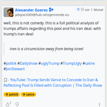
Alexander Goeres 𒀯
vor 1 Monat
jabgoe2089@hub.netzgemeinde.eu
well, this is not comedy. this is a full political analysis of
trumps affairs regarding this pool and his iran deal. with
trump's iran deal:
iran is a circumcision away from being israel
#
politik
#
Dailyshow
#
uglyTrump
#
TrumpUgly
#
satire
#
JonStewart
- YouTube: Trump Sends Vance to Concede to Iran &
Reflecting Pool Is Filled with Corruption | The Daily Show
politik
satire
2