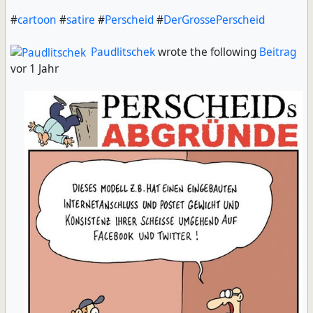
#
cartoon
#
satire
#
Perscheid
#
DerGrossePerscheid
Paudlitschek
wrote the following
Beitrag
vor 1 Jahr