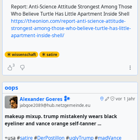
Report: Anti-Science Attitude Strongest Among Those
Who Believe Turtle Has Little Apartment Inside Shell
https://theonion.com/report-anti-science-attitude-
strongest-among-those-who-believe-turtle-has-little-
apartment-inside-shell/
wissenschaft
satire
3
oops
Alexander Goeres 𒀯
vor 1 Jahr
jabgoe2089@hub.netzgemeinde.eu
makeup mixup. trump mistakenly wears black
eyeliner and vance orange self-tanner ...
+usa #
satire
#
DerPostillon
#
uglyTrump
#
madVance