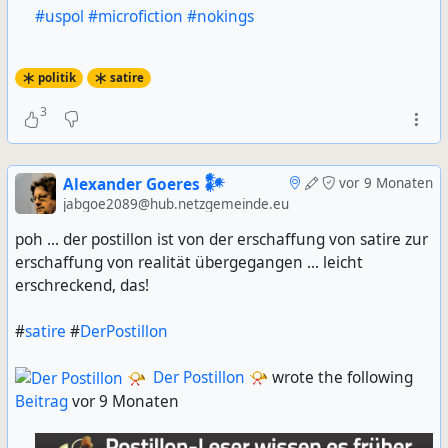
#uspol
#microfiction
#nokings
politik
satire
3
Alexander Goeres 𒀯
vor 9 Monaten
jabgoe2089@hub.netzgemeinde.eu
poh ... der postillon ist von der erschaffung von satire zur
erschaffung von realität übergegangen ... leicht
erschreckend, das!
#
satire
#
DerPostillon
Der Postillon 📯
wrote the following
Beitrag
vor 9 Monaten