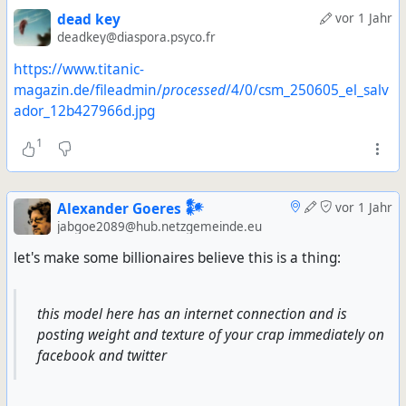
dead key
vor 1 Jahr
deadkey@diaspora.psyco.fr
https://www.titanic-
magazin.de/fileadmin/
processed
/4/0/csm_250605_el_salv
ador_12b427966d.jpg
1
Alexander Goeres 𒀯
vor 1 Jahr
jabgoe2089@hub.netzgemeinde.eu
let's make some billionaires believe this is a thing:
this model here has an internet connection and is
posting weight and texture of your crap immediately on
facebook and twitter