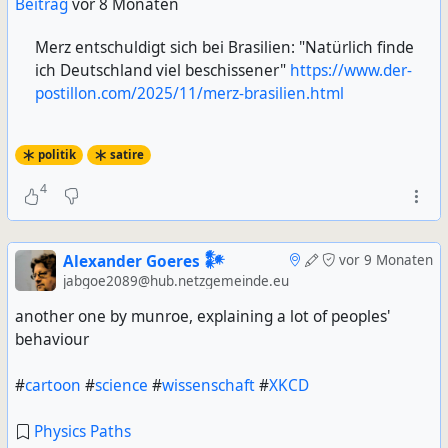
Beitrag
vor 8 Monaten
Merz entschuldigt sich bei Brasilien: "Natürlich finde
ich Deutschland viel beschissener"
https://www.der-
postillon.com/2025/11/merz-brasilien.html
politik
satire
4
Alexander Goeres 𒀯
vor 9 Monaten
jabgoe2089@hub.netzgemeinde.eu
another one by munroe, explaining a lot of peoples'
behaviour
#
cartoon
#
science
#
wissenschaft
#
XKCD
Physics Paths