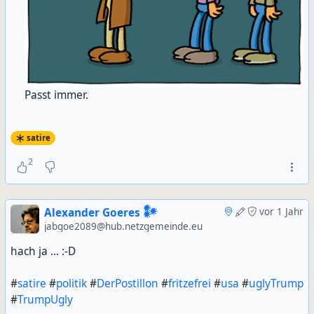
Passt immer.
satire
2
Alexander Goeres 𒀯
vor 1 Jahr
jabgoe2089@hub.netzgemeinde.eu
hach ja ... :-D
#
satire
#
politik
#
DerPostillon
#
fritzefrei
#
usa
#
uglyTrump
#
TrumpUgly