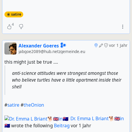
satire
4
Alexander Goeres 𒀯
vor 1 Jahr
jabgoe2089@hub.netzgemeinde.eu
this might just be true ....
anti-science attitudes were strongest amongst those
who believe turtles have a little apartment inside their
shell
#
satire
#
theOnion
Dr. Emma L Briant🐕🇬🇧in
🇦🇺
wrote the following
Beitrag
vor 1 Jahr