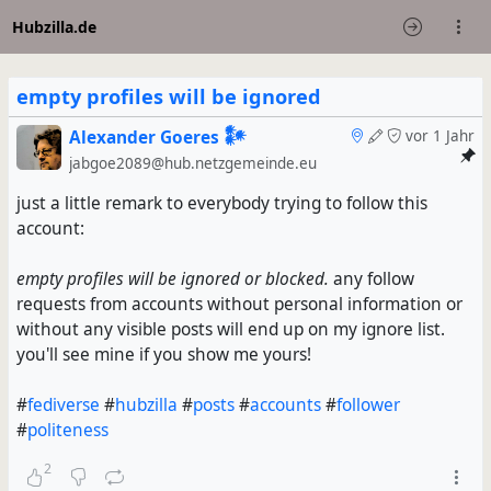
Hubzilla.de
empty profiles will be ignored
Alexander Goeres 𒀯
vor 1 Jahr
jabgoe2089@hub.netzgemeinde.eu
just a little remark to everybody trying to follow this
account:
empty profiles will be ignored or blocked.
any follow
requests from accounts without personal information or
without any visible posts will end up on my ignore list.
you'll see mine if you show me yours!
#
fediverse
#
hubzilla
#
posts
#
accounts
#
follower
#
politeness
2