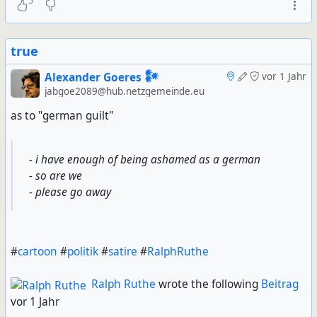
5
true
Alexander Goeres 𒀯
vor 1 Jahr
jabgoe2089@hub.netzgemeinde.eu
as to "german guilt"
- i have enough of being ashamed as a german
- so are we
- please go away
#
cartoon
#
politik
#
satire
#
RalphRuthe
Ralph Ruthe
wrote the following
Beitrag
vor 1 Jahr