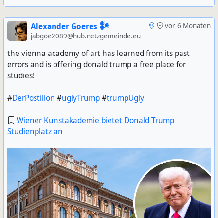
Alexander Goeres 𒀯
vor 6 Monaten
jabgoe2089@hub.netzgemeinde.eu
the vienna academy of art has learned from its past
errors and is offering donald trump a free place for
studies!
#
DerPostillon
#
uglyTrump
#
trumpUgly
Wiener Kunstakademie bietet Donald Trump
Studienplatz an