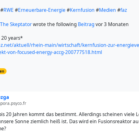
#
RWE
#
Erneuerbare-Energie
#
Kernfusion
#
Medien
#
faz
The Skeptator
wrote the following
Beitrag
vor 3 Monaten
 20 years*
az.net/aktuell/rhein-main/wirtschaft/kernfusion-zur-energiev
jekt-von-focused-energy-accg-200777518.html
en
ézga
pora.psyco.fr
 bis 20 Jahren kommt das bestimmt. Allerdings scheinen viele 
unsere Sonne ziemlich heiß ist. Das wird ein Fusionsreaktor a
me?