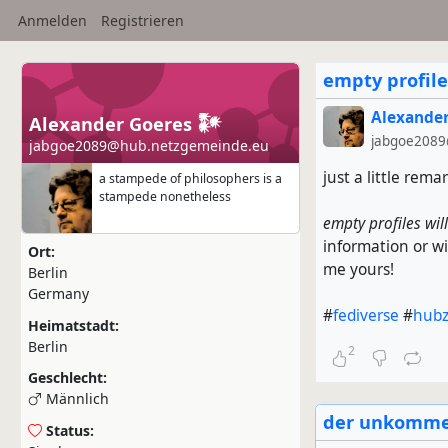
Anmelden
Registrieren
empty profile
Alexander
Alexander Goeres 𒀯
jabgoe2089
jabgoe2089@hub.netzgemeinde.eu
just a little rema
a stampede of philosophers is a
stampede nonetheless
empty profiles wil
information or wi
Ort:
me yours!
Berlin
Germany
#
fediverse
#
hubz
Heimatstadt:
Berlin
2
Geschlecht:
Männlich
der unkomment
Status: