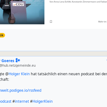
tik
 Goeres 𒀯
@hub.netzgemeinde.eu
gte @
Holger Klein
hat tatsächlich einen neuen podcast bei de
chaft:
welt.podigee.io/rssfeed
odcast
#
internet
#
HolgerKlein