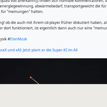
 [quasi voll anerkannt]) finden sich normale kommentatoren, d
energiegewinnung, abwärmebedarf, transportgewicht die für
 für "meinungen" halten.
g! ob die auch mit ihrem cd-player früher diskutiert haben, a
er dort funktioniert, ist eigentlich dann auch nur eine "meinung
ysik #
ElonMusk
eX und xAI: Jetzt plant er die Super-KI im All