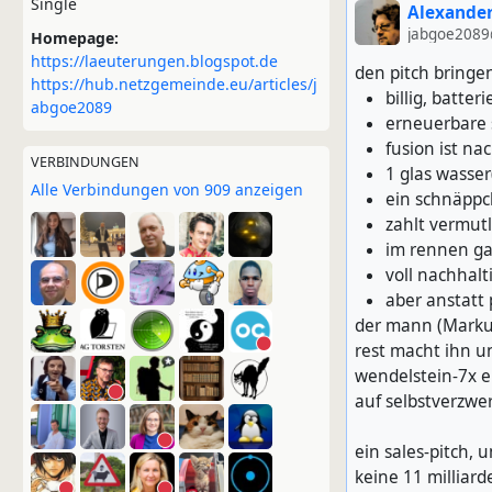
Single
Alexander
jabgoe2089
Homepage:
https://laeuterungen.blogspot.de
den pitch bringen
https://hub.netzgemeinde.eu/articles/j
billig, batter
abgoe2089
erneuerbare s
fusion ist na
VERBINDUNGEN
1 glas wasser(
Alle Verbindungen von 909 anzeigen
ein schnäppch
zahlt vermutl
im rennen gan
voll nachhalt
aber anstatt 
der mann (Markus
rest macht ihn un
wendelstein-7x ei
auf selbstverzw
ein sales-pitch, 
keine 11 milliard