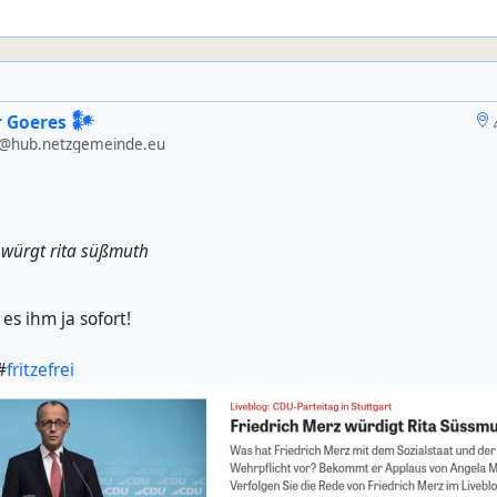
 Goeres 𒀯
@hub.netzgemeinde.eu
 würgt rita süßmuth
es ihm ja sofort!
#
fritzefrei