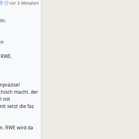
vor 3 Monaten
ln:
en
t RWE.
npräzise!
thisch macht. der
l mit
it setzt die faz
en. RWE wird da