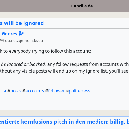
Hubzilla.de
s will be ignored
 Goeres 𒀯
@hub.netzgemeinde.eu
rk to everybody trying to follow this account:
l be ignored or blocked.
any follow requests from accounts wit
thout any visible posts will end up on my ignore list. you'll se
illa
#
posts
#
accounts
#
follower
#
politeness
ierte kernfusions-pitch in den medien: billig, b