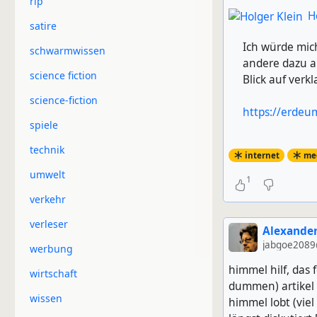
rip
H
satire
Ich würde mic
schwarmwissen
andere dazu a
science fiction
Blick auf verk
science-fiction
https://erdeu
spiele
technik
internet
me
umwelt
1
verkehr
verleser
Alexander
jabgoe2089
werbung
himmel hilf, das 
wirtschaft
dummen) artikel 
wissen
himmel lobt (viel