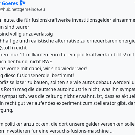
 Goeres 𒀯
@hub.netzgemeinde.eu
 leute, die für fusionskraftwerke investitionsgelder einsamme
ien sind teurer
ind völlig unzuverlässig
chhaltige und realistische alternative zu erneuerbaren energi
stoff) reicht
en: nur 11 milliarden euro für ein pilotkraftwerk in biblis! mi
ich der bund, nicht RWE.
z vorne mit dabei, wir sind wieder wer!
ig diese fusionsenergie! bestimmt!
präzise laser zu bauen, sollten sie wie autos gebaut werden! u
 Roth) mag die deutsche autoindustrie nicht, was ihn sympa
sympatisch. was die zeitung nicht erwähnt, ist, dass es aktuel
n recht gut verlaufendes experiment zum stellarator gibt. dam
ergung,
um politiker anzulocken, die dort unsere gelder versenken soll
en investieren für eine versuchs-fusions-maschine ...