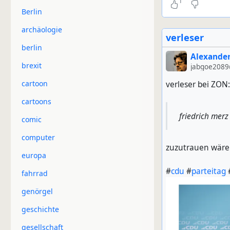
1
Berlin
archäologie
verleser
berlin
Alexander
brexit
jabgoe2089
cartoon
verleser bei ZON:
cartoons
friedrich merz
comic
computer
zuzutrauen wäre 
europa
#
cdu
#
parteitag
fahrrad
genörgel
geschichte
gesellschaft