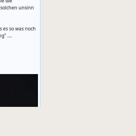
ie die
 solchen unsinn
ls es so was noch
" ....