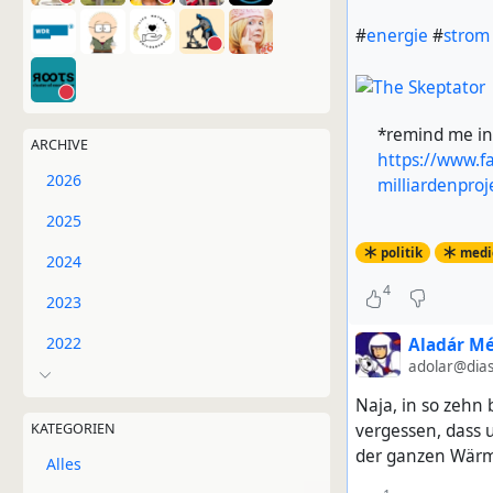
#
energie
#
strom
*remind me in
ARCHIVE
https://www.f
2026
milliardenpro
2025
politik
medi
2024
4
2023
2022
Aladár M
adolar@dias
Naja, in so zehn
vergessen, dass 
KATEGORIEN
der ganzen Wär
Alles