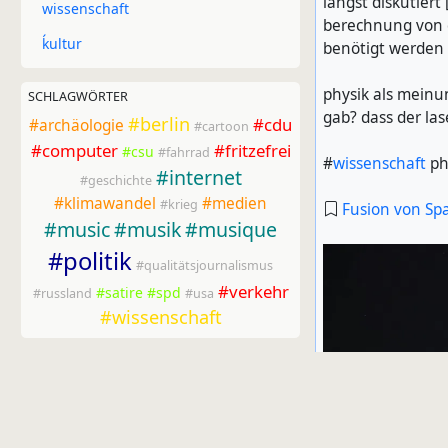
längst diskutiert
wissenschaft
berechnung von 
ḱultur
benötigt werden
physik als meinun
SCHLAGWÖRTER
gab? dass der las
#berlin
#cdu
#archäologie
#cartoon
#computer
#fritzefrei
#csu
#fahrrad
#
wissenschaft
ph
#internet
#geschichte
#klimawandel
#medien
#krieg
Fusion von Spac
#music
#musik
#musique
#politik
#qualitätsjournalismus
#verkehr
#satire
#spd
#russland
#usa
#wissenschaft