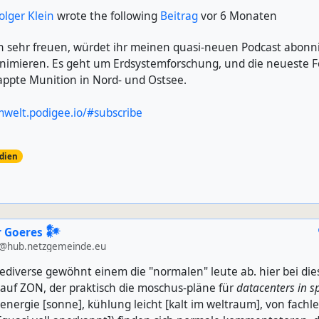
olger Klein
wrote the following
Beitrag
vor 6 Monaten
h sehr freuen, würdet ihr meinen quasi-neuen Podcast abonn
nimieren. Es geht um Erdsystemforschung, und die neueste Fo
lappte Munition in Nord- und Ostsee.
mwelt.podigee.io/#subscribe
dien
 Goeres 𒀯
@hub.netzgemeinde.eu
fediverse gewöhnt einem die "normalen" leute ab. hier bei die
auf ZON, der praktisch die moschus-pläne für
datacenters in s
 energie [sonne], kühlung leicht [kalt im weltraum], von fach