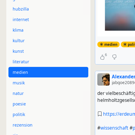
hubzilla
internet
klima
kultur
medien
poli
kunst
6
literatur
medien
Alexander
musik
jabgoe2089
der vielbeschäfti
natur
helmholtzgesells
poesie
https://erdeum
politik
rezension
#
wissenschaft
#
p