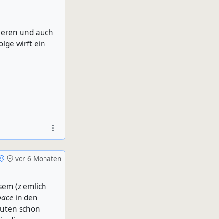
ieren und auch
lge wirft ein
vor 6 Monaten
sem (ziemlich
pace
in den
leuten schon