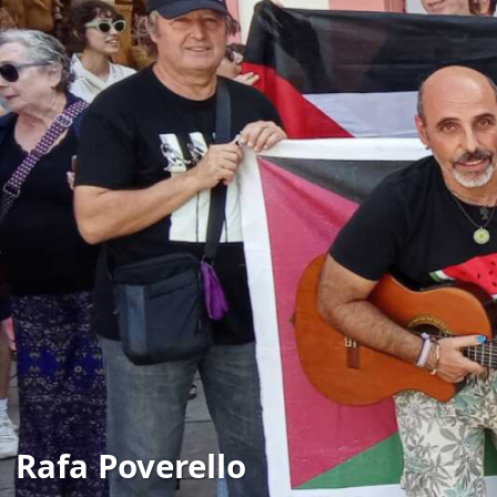
Rafa Poverello