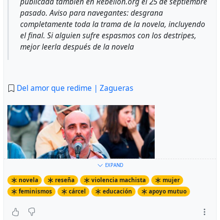
publicada también en Rebelion.org el 25 de septiembre
pasado. Aviso para navegantes: desgrana
completamente toda la trama de la novela, incluyendo
el final. Si alguien sufre espasmos con los destripes,
mejor leerla después de la novela
Del amor que redime | Zagueras
EXPAND
novela
reseña
violencia machista
mujer
feminismos
cárcel
educación
apoyo mutuo