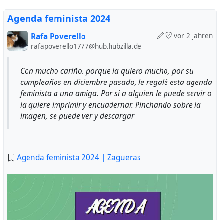
Agenda feminista 2024
Rafa Poverello
vor 2 Jahren
rafapoverello1777@hub.hubzilla.de
Con mucho cariño, porque la quiero mucho, por su
cumpleaños en diciembre pasado, le regalé esta agenda
feminista a una amiga. Por si a alguien le puede servir o
la quiere imprimir y encuadernar. Pinchando sobre la
imagen, se puede ver y descargar
Rafa Poverello
Colección: Ficciones
1ª edición septiembre 2024
164 páginas
Agenda feminista 2024 | Zagueras
Ediciones Dyskolo
ISBN: 978-84-128259-1-6
Depósito Legal: AB 408-2024
Reserva ahora tu ejemplar con un 10% de descuento y