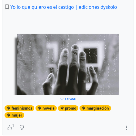
Yo lo que quiero es el castigo | ediciones dyskolo
EXPAND
feminismos
novela
promo
marginación
mujer
1