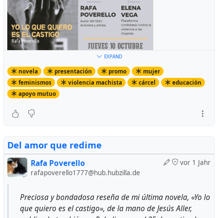
EXPAND
novela
presentación
promo
mujer
feminismos
violencia machista
cárcel
educación
apoyo mutuo
Del amor que redime
Rafa Poverello
vor 1 Jahr
rafapoverello1777@hub.hubzilla.de
Preciosa y bondadosa reseña de mi última novela, «Yo lo
que quiero es el castigo», de la mano de Jesús Aller,