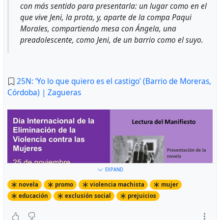
con más sentido para presentarla: un lugar como en el
que vive Jeni, la prota, y, aparte de la compa Paqui
Morales, compartiendo mesa con Ángela, una
preadolescente, como Jeni, de un barrio como el suyo.
25N: ‘Yo lo que quiero es el castigo’ (Barrio de Moreras,
Córdoba) | Zagueras
EXPAND
novela
promo
violencia machista
mujer
educación
exclusión social
prejuicios