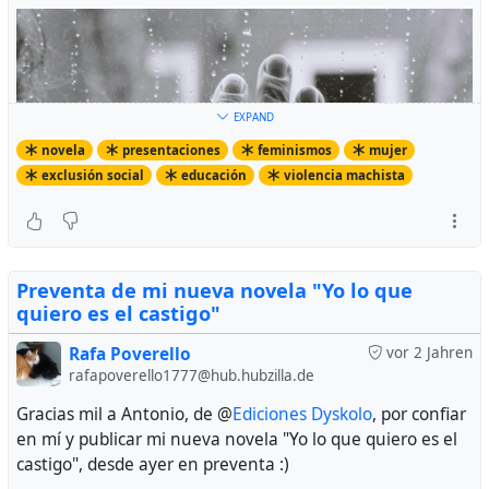
EXPAND
novela
presentaciones
feminismos
mujer
exclusión social
educación
violencia machista
Preventa de mi nueva novela "Yo lo que
quiero es el castigo"
Rafa Poverello
vor 2 Jahren
rafapoverello1777@hub.hubzilla.de
Gracias mil a Antonio, de @
Ediciones Dyskolo
, por confiar
en mí y publicar mi nueva novela "Yo lo que quiero es el
castigo", desde ayer en preventa :)