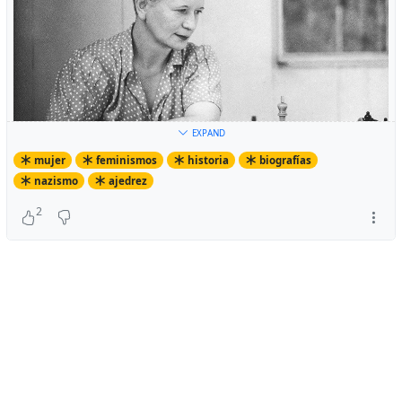
EXPAND
mujer
feminismos
historia
biografías
nazismo
ajedrez
2