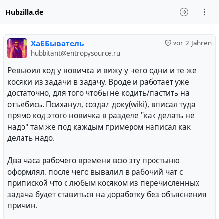
Hubzilla.de
ХаББыватель
vor 2 Jahren
hubbitant@entropysource.ru
Ревьюил код у новичка и вижу у него одни и те же
косяки из задачи в задачу. Вроде и работает уже
достаточно, для того чтобы не кодить/пастить на
отъебись. Психанул, создал доку(wiki), вписал туда
прямо код этого новичка в разделе "как делать не
надо" там же под каждым примером написал как
делать надо.
Два часа рабочего времени всю эту простыню
оформлял, после чего вывалил в рабочий чат с
припиской что с любым косяком из перечисленных
задача будет ставиться на доработку без объяснения
причин.