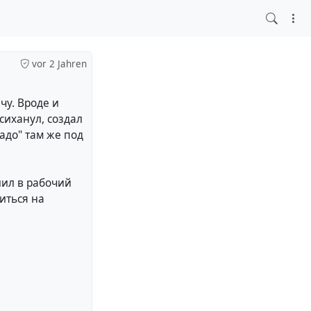
vor 2 Jahren
чу. Вроде и
сиханул, создал
надо" там же под
лил в рабочий
иться на