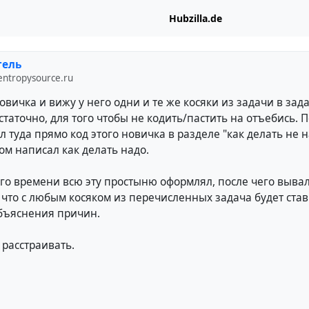
Hubzilla.de
тель
entropysource.ru
овичка и вижу у него одни и те же косяки из задачи в зада
статочно, для того чтобы не кодить/пастить на отъебись. П
ал туда прямо код этого новичка в разделе "как делать не 
м написал как делать надо.
его времени всю эту простыню оформлял, после чего выва
 что с любым косяком из перечисленных задача будет став
объяснения причин.
расстраивать.