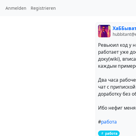
Anmelden
Registrieren
ХаББыва
hubbitant@
Ревьюил код у н
работает уже до
доку(wiki), впис
каждым примеро
Два часа рабоч
чат с припиской
доработку без 
Ибо нефиг меня 
#
работа
работа