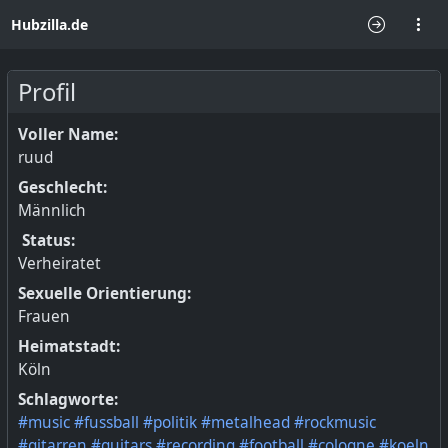
Hubzilla.de
Profil
Voller Name:
ruud
Geschlecht:
Männlich
Status:
Verheiratet
Sexuelle Orientierung:
Frauen
Heimatstadt:
Köln
Schlagworte:
#music
#fussball
#politik
#metalhead
#rockmusic
#gitarren
#guitars
#recording
#football
#cologne
#koeln