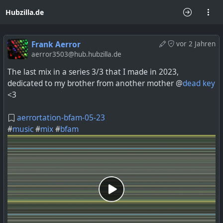
Hubzilla.de
Frank Aerror
vor 2 Jahren
aerror3503@hub.hubzilla.de
The last mix in a series 3/3 that I made in 2023,
dedicated to my brother from another mother @
dead key
<3
aerrortation-bfam-05-23
#
music
#
mix
#
bfam