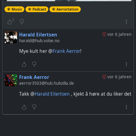
Music
Podcast
Aerrortation
2
Harald Eilertsen
vor 6 Jahren
harald@hub.volse.no
Mye kult her @
Frank Aerror
!
Frank Aerror
vor 6 Jahren
aerror3503@hub.hubzilla.de
Takk @
Harald Eilertsen
, kjekt å høre at du liker det