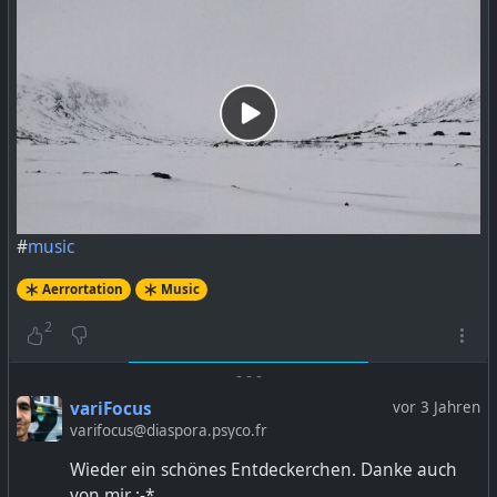
#
music
Aerrortation
Music
2
-
-
-
variFocus
vor 3 Jahren
varifocus@diaspora.psyco.fr
Wieder ein schönes Entdeckerchen. Danke auch
von mir :-*