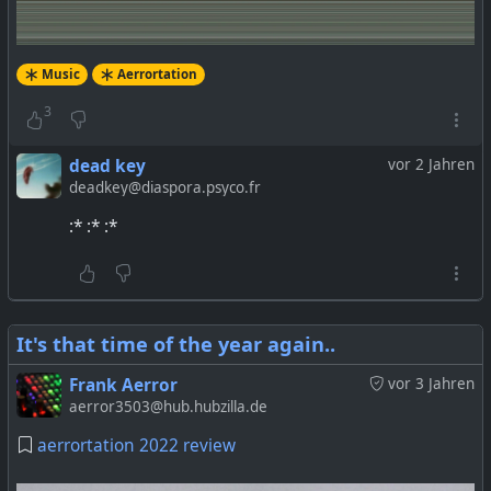
Music
Aerrortation
3
dead key
vor 2 Jahren
deadkey@diaspora.psyco.fr
:* :* :*
It's that time of the year again..
Frank Aerror
vor 3 Jahren
aerror3503@hub.hubzilla.de
aerrortation 2022 review