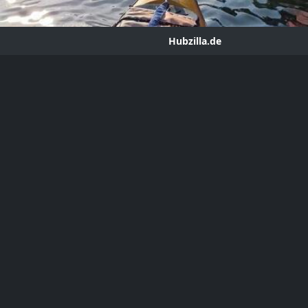
Hubzilla.de
f winter ❄️
ror
hub.hubzilla.de