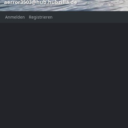
aerror3503@hub.hubzilla.de
Anmelden
Registrieren
❄️ The joys o
Frank Aer
Frank Aerror
aerror3503@
aerror3503@hub.hubzilla.de
Icy Mån waterfall
This channel has not added a
profile description yet
Ort:
Norwaynternet
Homepage:
https://aerror.net
KATEGORIEN