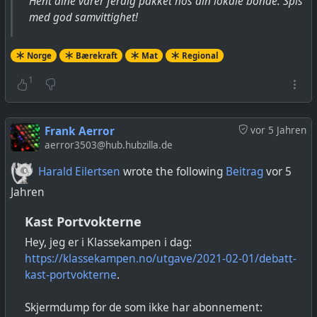
Hent dine varer ferdig pakket hos din lokale bonde. Spis
med god samvittighet!
Norge
Bærekraft
Mat
Regional
1
Frank Aerror
vor 5 Jahren
aerror3503@hub.hubzilla.de
Harald Eilertsen
wrote the following
Beitrag
vor 5
Jahren
Kast Portvokterne
Hey, jeg er i Klassekampen i dag:
https://klassekampen.no/utgave/2021-02-01/debatt-
kast-portvokterne
.
Skjermdump for de som ikke har abonnement: