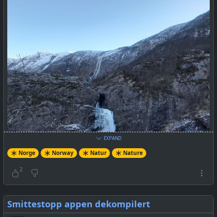
EXPAND
Norge
Norway
Natur
Nature
2
Smittestopp appen dekompilert