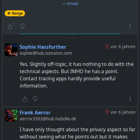
EXPAND
Norge
Our newest invention: Tandem cross country skiing 😆
1
-
-
-
Fordi "Security by obscurity" tydeligvis er gyldig på en
Sophie Hassfurther
vor 6 Jahren
knøttliten app i 2020??? - petterroea/Smittestopp-
sophie@hub.somaton.com
dekompilert
Yes. Slightly off-topic, it has nothing to do with the
technical aspects. But IMHO he has a point.
Contact tracing apps hardly provide useful
information.
Frank Aerror
vor 6 Jahren
aerror3503@hub.hubzilla.de
I have only thought about the privacy aspect so far
without seeing what he points out but it makes