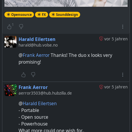
Opensource
FX
Sounddesign
1
Harald Eilertsen
vor 5 Jahren
harald@hub.volse.no
@
Frank Aerror
Thanks! The duo x looks very
promising!
Frank Aerror
vor 5 Jahren
aerror3503@hub.hubzilla.de
@
Harald Eilertsen
- Portable
- Open source
- Powerhouse
What more could one wish for..