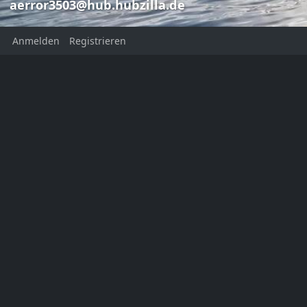
aerror3503@hub.hubzilla.de
Anmelden
Registrieren
Conquering 
Frank Aer
Frank Aerror
aerror3503@
aerror3503@hub.hubzilla.de
This channel has not added a
profile description yet
Ort:
Norwaynternet
Homepage:
https://aerror.net
KATEGORIEN