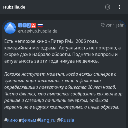
Hubzilla.de
🅴🆁🆄🅰 🇷🇺
vor 1 Jahr
erua@hub.hubzilla.de
Есть неплохое кино «Питер FM», 2006 года,
комедийная мелодрама. Актуальность не потеряло, а
скорее даже набрало обороты. Поднятые вопросы и
актуальность за эти года никуда не делись.
Похоже наступает момент, когда всяких спинеров с
зумерами пора знакомить с кино и фильмами
определявшими повесточку общества 20 лет назад.
Чисто для тех, кто пытается сообразить как жил мир
раньше и слегонца почилить вечерком, отдыхая
нервами не в игрухах компьютерных, а иным образом.
#
кино
#
фильм
#
lang_ru
@
Russia