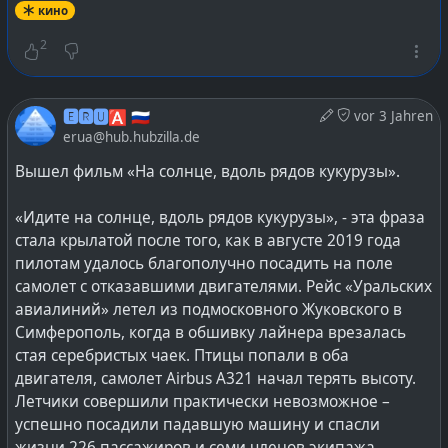
кино
2
🅴🆁🆄🅰 🇷🇺
vor 3 Jahren
erua@hub.hubzilla.de
Вышел фильм «На солнце, вдоль рядов кукурузы».
«Идите на солнце, вдоль рядов кукурузы», - эта фраза
стала крылатой после того, как в августе 2019 года
пилотам удалось благополучно посадить на поле
самолет с отказавшими двигателями. Рейс «Уральских
авиалиний» летел из подмосковного Жуковского в
Симферополь, когда в обшивку лайнера врезалась
стая серебристых чаек. Птицы попали в оба
двигателя, самолет Airbus А321 начал терять высоту.
Летчики совершили практически невозможное –
успешно посадили падавшую машину и спасли
жизни 226 пассажиров и семи членов экипажа.