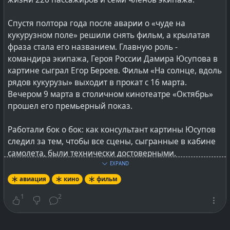
Спустя полтора года после аварии о «чуде на
кукурузном поле» решили снять фильм, а крылатая
фраза стала его названием. Главную роль -
командира экипажа, Героя России Дамира Юсупова в
картине сыграл Егор Бероев. Фильм «На солнце, вдоль
рядов кукурузы» выходит в прокат с 16 марта.
Вечером 9 марта в столичном кинотеатре «Октябрь»
прошел его премьерный показ.
Работали бок о бок: как консультант картины Юсупов
следил за тем, чтобы все сцены, сыгранные в кабине
самолета, были технически достоверными.
«А все, что касается художественной части, я отдавал
EXPAND
на откуп режиссеру», - говорит Дамир, отмечая, что
авиация
кино
фильм
творческая команда фильма имеет право на
1
2
художественный вымысел.
Во время съемок он подсказывал Егору Бероеву, на
какие кнопки наживать, какие фразы и в какой