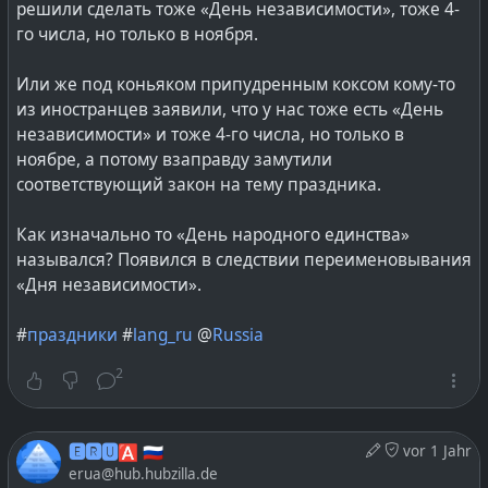
решили сделать тоже «День независимости», тоже 4-
го числа, но только в ноября.
Или же под коньяком припудренным коксом кому-то
из иностранцев заявили, что у нас тоже есть «День
независимости» и тоже 4-го числа, но только в
ноябре, а потому взаправду замутили
соответствующий закон на тему праздника.
Как изначально то «День народного единства»
назывался? Появился в следствии переименовывания
«Дня независимости».
#
праздники
#
lang_ru
@
Russia
2
🅴🆁🆄🅰 🇷🇺
vor 1 Jahr
erua@hub.hubzilla.de