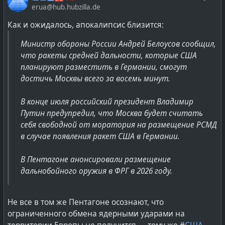
erua@hub.hubzilla.de
лишь условно.
Да, общество в США не желало войны с РФ, а
Как и ожидалось, апокалипсис близится:
отправляло на Украину боеприпасы и технику просто
Министр обороны России Андрей Белоусов сообщил,
чтобы так бороться против тоталитаризма и
что ракеты средней дальности, которые США
преступников в Кремле
планируют разместить в Германии, смогут
достичь Москвы всего за восемь минут.
Но мы же знаем, что они няшки?! Что это всего лишь
следствие той фашистской диктатурой Deep State, что
В конце июля российский президент Владимир
давлеет над США уже два десятка лет :)
Путин предупредил, что Москва будет считать
себя свободной от моратория на размещение РСМД
в случае появления ракет США в Германии.
В Пентагоне анонсировали размещение
дальнобойного оружия в ФРГ в 2026 году.
Не все в том же Пентагоне осознают, что
ограниченного обмена ядерными ударами на