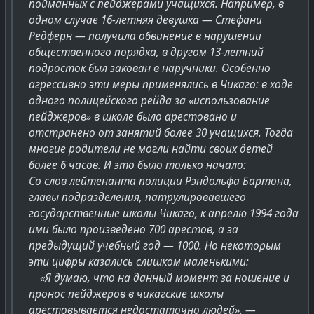
пойманных с пейджерами учащихся. Например, в
одном случае 16-летняя девушка — Стефани
Редферн — получила обвинение в нарушении
общественного порядка, в другом 13-летний
подросток был закован в наручники. Особенно
агрессивно эти меры применялись в Чикаго: в ходе
одного полицейского рейда за «использование
пейджеров» в школе было арестовано и
отстранено от занятий более 30 учащихся. Тогда
многие родители не могли найти своих детей
более 6 часов. И это было только начало:
Со слов лейтенанта полиции Рэндольфа Бартона,
главы подразделения, патрулировавшего
государственные школы Чикаго, к апрелю 1994 года
ими было произведено 700 арестов, а за
предыдущий учебный год — 1000. Но некоторым
эти цифры казались слишком маленькими:
«Я думаю, что на данный момент за ношение и
пронос пейджеров в чикагские школы
арестовывается недостаточно людей». —