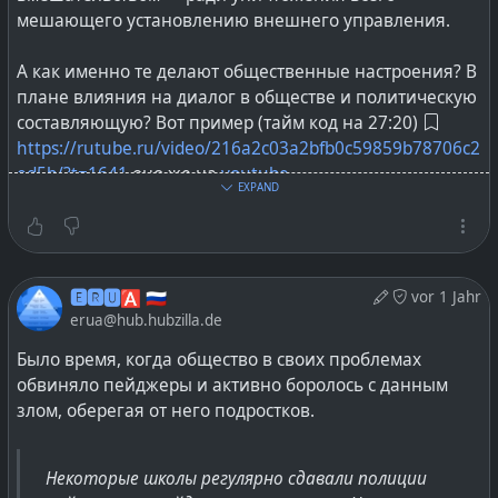
мешающего установлению внешнего управления.
А как именно те делают общественные настроения? В
плане влияния на диалог в обществе и политическую
составляющую? Вот пример (тайм код на 27:20)
https://rutube.ru/video/216a2c03a2bfb0c59859b78706c2
ed5b/?t=1641
оно же на
youtube
.
EXPAND
По природе своей, новости в #
СМИ
всегда плохи —
хорошие не продаются, нужен шок контент:
жаренные факты, передернутые или вырванные из
контекста фразы — сова на глобус натянутая. Однако,
🅴🆁🆄🅰 🇷🇺
vor 1 Jahr
если ответственность за плохие новости как бы
erua@hub.hubzilla.de
переложить на «власть», то у народа появляется
канализация негативных настроений.
Было время, когда общество в своих проблемах
обвиняло пейджеры и активно боролось с данным
#
неоколонизм
#
революция
#
socialmedia
злом, оберегая от него подростков.
#
социальныемедиа
@
Russia
Некоторые школы регулярно сдавали полиции