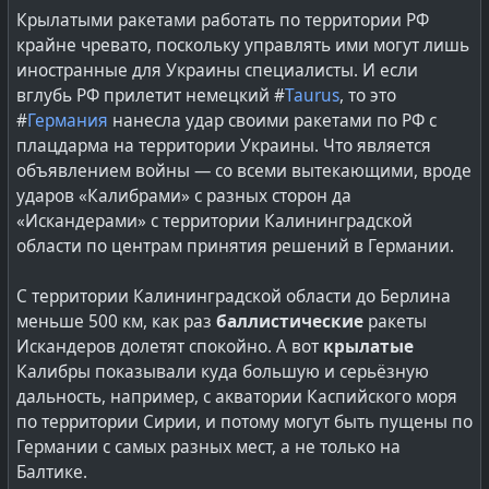
Изготовление подобных вещей давно известно — это
Крылатыми ракетами работать по территории РФ
старая добрая «слойка», т.е. не требуется освоения
крайне чревато, поскольку управлять ими могут лишь
«схемы Теллера-Улама» (из названия которой
иностранные для Украины специалисты. И если
#
DeepState
#
usa
#
DOGE
#
сша
@
Russia
общественность несправедливо вымарало третье
вглубь РФ прилетит немецкий #
Taurus
, то это
имя).
#
Германия
нанесла удар своими ракетами по РФ с
плацдарма на территории Украины. Что является
А в случае «Статус-6», поднятая вода высокими
объявлением войны — со всеми вытекающими, вроде
волнами достигает не только середины континента,
ударов «Калибрами» с разных сторон да
но и заражает местность жёстким гамма-излучением,
«Искандерами» с территории Калининградской
в сотни и тысячи раз более интенсивным, чем любое
области по центрам принятия решений в Германии.
другое ядерное оружие из-за эффекта «натриевой
бомбы». Фактически это выжигание всего живого на
С территории Калининградской области до Берлина
очень большой территории за счёт очень заражения
меньше 500 км, как раз
баллистические
ракеты
высокоинтенсивными изотопами.
Искандеров долетят спокойно. А вот
крылатые
Калибры показывали куда большую и серьёзную
Двигательная установка на базе ядерного реактора с
дальность, например, с акватории Каспийского моря
контурами охлаждения на жидком метале — том
по территории Сирии, и потому могут быть пущены по
самом натрии, изотопы которого дают очень жёсткое
Германии с самых разных мест, а не только на
и крайне интенсивное гамма-излучение. Т.к.
Балтике.