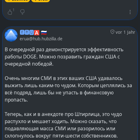
пор остаются в закрытых архивах Великобритании
и США. В Алжире общественность по-прежнему не
1
знает точных мест захоронения радиоактивных
отходов, оставленных Францией.
... По данным Norwegian People’s Aid, самая тяжёлая
🅴🆁🆄🅰 🇷🇺
vor 1 Jahr
ситуация складывается в 15 странах, многие из
erua@hub.hubzilla.de
которых были бывшими колониями. Именно там
В очередной раз демонстрируется эффективность
сообщества до сих пор живут с повышенным
работы DOGE. Можно позравить граждан США с
уровнем хронических заболеваний, врождённых
очередной победой.
аномалий и психологических травм.
Очень многим СМИ в этих ваших США удавалось
выжить лишь каким-то чудом. Которым цеплялись за
Да и на картинке хорошо заметно, что не то
всё подряд, лишь бы не упасть в финансовую
государство назвали «империей зла»:
пропасть.
Теперь, как и в анекдоте про Штирлица, это чудо
распухло и мешает ходить. Можно сказать, что
подавляющая масса СМИ или разорилось или
схлопнулось вокруг пяти-шести собственников.