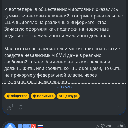
И вот теперь, в общественном достоянии оказались
суммы финансовых вливаний, которые правительство
США выделяло на различные информагенства.
Зачастую оформляя как подписки на новостные
#
оружие
#
ядерноеоружие
#
атом
#
atom
#
usa
#
сша
издания — это миллионы и миллионы долларов.
#
lang_ru
@
Russia
Мало кто из рекламодателей может приносить такие
средства независимым СМИ даже в реально
свободной стране. А именно на такие средства и
должны жить, или сводить концы с концами, не быть
на прикорме у федеральной власти, через
федеральное правительство.
EXPAND
Да, граждане США враждебно настроены к РФ и
общество
политика
цензура
«русским» — к представителям 190 народов,
1
проживающих в России.
Да, многие из граждан США не знают, что до РФ
нельзя доехать на автомобиле по их автострадам.
🅴🆁🆄🅰 🇷🇺
vor 1 Jahr
Да, треть населения США можно назвать грамотными