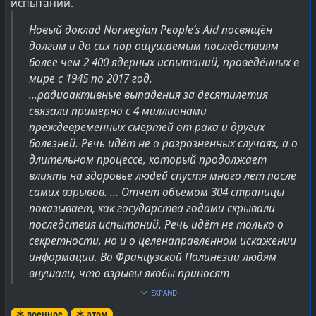
испытаний.
Новый доклад Norwegian People’s Aid посвящён
долгим и до сих пор ощущаемым последствиям
более чем 2 400 ядерных испытаний, проведённых в
мире с 1945 по 2017 год.
...радиоактивные выпадения за десятилетия
связали примерно с 4 миллионами
преждевременных смертей от рака и других
болезней. Речь идёт не о разрозненных случаях, а о
длительном процессе, который продолжает
влиять на здоровье людей спустя много лет после
самих взрывов. ... Отчёт объёмом 304 страницы
показывает, как государства годами скрывали
последствия испытаний. Речь идёт не только о
секретности, но и о целенаправленном искажении
информации. Во Французской Полинезии людям
внушали, что взрывы якобы приносят
экономическую пользу, а не вред здоровью. В
EXPAND
Кирибати данные об экологическом ущербе до сих
военное
атом