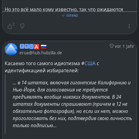
являются короткоживущими, быстро
распадающимися, получается что на заражённой
Но это всё мало кому известно, так что ожидаются
территории не сможет выжить ничего живого. А через
истерики в #
СМИ
и различные бури в стакане с
EXPAND
три года она очистится сама до вполне приемлемых
заламываниями рук, крепитесь.
2
показателей радиационного фона.
#
usa
#
идиоты
#
военное
#
lang_ru
@
Russia
Даже если из РФ или с подводных лодок РФ не
🅴🆁🆄🅰 🇷🇺
vor 1 Jahr
долетят ракеты, то сработают такого рода устройства,
erua@hub.hubzilla.de
которых уже будет достаточно для уничтожения США
Касаемо того самого идиотизма #
США
с
как государства на многие десятилетия. Однако, в
идентификацией избирателей:
этом празднике захотят поучаствовать и остальные
государства, чтобы продемонстрировать собственные
... в 14 штатах, включая гигантские Калифорнию и
возможности друг другу на примере своего удара по
Нью-Йорк, для голосования не требуется
США.
предъявлять вообще никаких документов. В 24
штатах документы спрашивают (причем в 12 не
#
оружие
#
Германия
#
сша
#
usa
#
хроникибезумия
обязательна фотография), но если их нет, можно
#
lang_ru
проголосовать без них, подтвердив свою личность
только подписью...