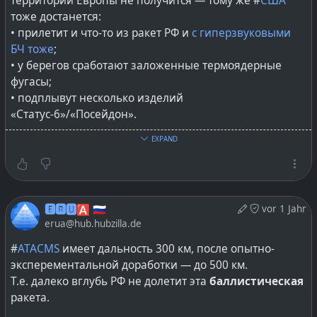
территории Европы не получится — тому же #
США
тоже достанется:
• прилетит и что-то из ракет РФ и
с гиперзвуковыми
БЧ тоже
;
• у берегов сработают заложенные термоядерные
фугасы;
• подплывут несколько изделий
«Статус-6»/«Посейдон».
EXPAND
Если на территории Европе начнётся обмен
ядерными ударами, то бить по США будет не только
РФ и тот же Китай и КНДР и даже Индия, тотально изо
всех сил и всем чем смогут. Поскольку никому в мире
🅴🆁🆄🅰 🇷🇺
vor 1 Jahr
не нужен такой гегимон, каким станет США после
erua@hub.hubzilla.de
масштабного и опустошающего конфликта в Европе.
#
ATACMS
имеет дальность 300 км, после опытно-
Да и для нанасения тотального поражения США не
эксперементальной доработки — до 500 км.
требуется ракет, достаточно термоядерных фугасов
Т.е. далеко вглубь РФ не долетит эта
баллистическая
реализующих «сценарий Сахарова» — волны
ракета.
поднятых цунами смоют всё на побережьях.