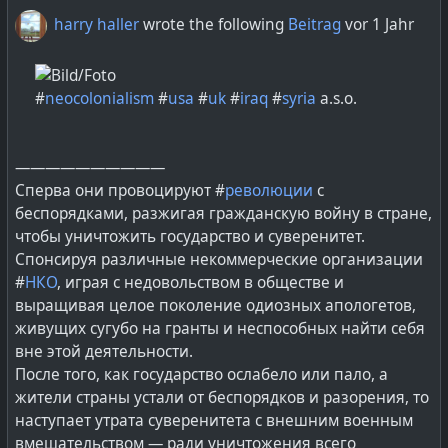
harry haller
wrote the following
Beitrag
vor 1 Jahr
#
neocolonialism
#
usa
#
uk
#
iraq
#
syria
a.s.o.
——————————
Сперва они провоцируют #
революции
с
беспорядками, разжигая гражданскую войну в стране,
чтобы уничтожить государство и суверенитет.
Спонсируя различные некоммерческие организации
#
НКО
, играя с недовольством в обществе и
выращивая целое поколение одиозных апологетов,
живущих сугубо на гранты и неспособных найти себя
вне этой деятельности.
После того, как государство ослабело или пало, а
жители страны устали от беспорядков и разорения, то
наступает утрата суверенитета с внешним военным
вмешательством — ради уничтожения всего