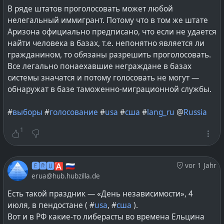
В ряде штатов проголосовать может любой
нелегальный иммигрант. Потому что в том же штате
Аризона официально предписано, что если не удается
найти человека в базах, т.е. непонятно является ли
гражданином, то обязаны разрешить проголосовать.
Все легально понаехавшие неграждане в базах
системы значатся и потому голосовать не могут —
обнаружат в базе таможенно-миграционной службы.
#
выборы
#
голосование
#
usa
#
сша
#
lang_ru
@
Russia
1
🅴🆁🆄🅰 🇷🇺
vor 1 Jahr
erua@hub.hubzilla.de
Есть такой праздник — «День независимости», 4
июля, в пендостане ( #
usa
, #
сша
).
Вот и в РФ какие-то либерасты во времена Ельцина