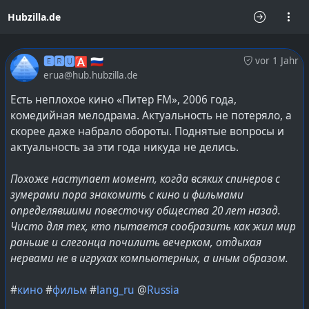
Hubzilla.de
🅴🆁🆄🅰 🇷🇺
vor 1 Jahr
erua@hub.hubzilla.de
Есть неплохое кино «Питер FM», 2006 года,
комедийная мелодрама. Актуальность не потеряло, а
скорее даже набрало обороты. Поднятые вопросы и
актуальность за эти года никуда не делись.
Похоже наступает момент, когда всяких спинеров с
зумерами пора знакомить с кино и фильмами
определявшими повесточку общества 20 лет назад.
Чисто для тех, кто пытается сообразить как жил мир
раньше и слегонца почилить вечерком, отдыхая
нервами не в игрухах компьютерных, а иным образом.
#
кино
#
фильм
#
lang_ru
@
Russia