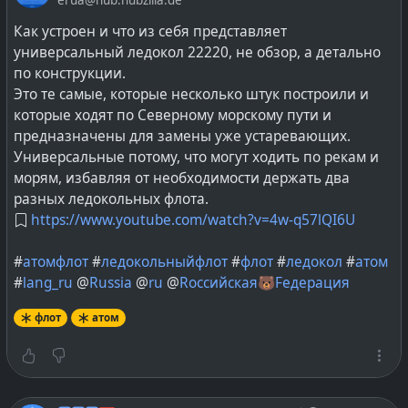
Сплав этот имеет достаточно низкую (123 °С)
температуру плавления и высокую — кипения
Как устроен и что из себя представляет
(1670 °С).
универсальный ледокол 22220, не обзор, а детально
по конструкции.
Самой большой проблемой оказалось возникновение
Это те самые, которые несколько штук построили и
окислов, которое и привело к тяжелой аварии на
которые ходят по Северному морскому пути и
одном из двух реакторов на первой опытной К-27.
предназначены для замены уже устаревающих.
Окислы свинца (шлаки) появлялись при
Универсальные потому, что могут ходить по рекам и
разгерметизации первого контура во время ремонтов
морям, избавляя от необходимости держать два
и перегрузки топлива. Но об их опасности тогда никто
разных ледокольных флота.
не знал, потому что реакторная установка работала
https://www.youtube.com/watch?v=4w-q57lQI6U
без сбоев всю первую кампанию. Проблемы начались
во время второй. Шлаки забили вход в активную зону,
#
атомфлот
#
ледокольныйфлот
#
флот
#
ледокол
#
атом
теплоноситель перестал проходить, начался сначала
#
lang_ru
@
Russia
@
ru
@
Rоссийская🐻Fедерация
локальный перегрев, а потом — уже из-за действий
флот
атом
оператора, который хотел удержать падающую
мощность реактора, — началось плавление активной
зоны.
Другой проблемой был переход теплоносителя из