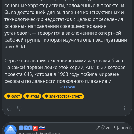
основные характеристики, заложенные в проекте, и
была достаточной для выявления конструктивных и
технологических недостатков с целью определения
основных направлений совершенствования
установок», — говорится в заключении экспертной
рабочей группы, которая изучила опыт эксплуатации
этих АПЛ.
Серьёзная авария с человеческими жертвами была
на самой первой лодке этой серии, АПЛ К-27 которая
проекта 645, которая в 1963 году побила мировые
рекорды по дальности подводного плавания и
скорости.
EXPAND
флот
атом
электротранспорт
Реакторы этих лодок обозначаются СВБР, схема
жидкометаллическая, т. к. используется свинцово-
висмутовый теплоноситель, а быстрые потому, что
замедления нейтронов не используется, не
🅴🆁🆄🅰 🇷🇺
vor 3 Jahren
производится.
erua@hub.hubzilla.de