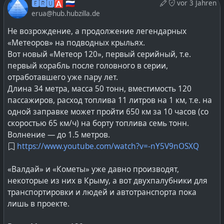
🅴🆁🆄🅰 🇷🇺
vor 3 Jahren
жидкого состояния в твёрдое. Необходимые
erua@hub.hubzilla.de
исследовательские работы по «размораживанию»
Не возрождение, а продолжение легендарных
просто не успели провести. Атомщики требовали от
«Метеоров» на подводных крыльях.
моряков, чтобы реакторная установка оставалась
Вот новый «Метеор 120», первый серийный, т.е.
включённой постоянно. У лодки два экипажа, пока
первый корабль после головного в серии,
один отдыхает на берегу после похода — второй
отработавшего уже пару лет.
экипаж ходит на лодке. Однако, один из адмиралов
Длина 34 метра, масса 50 тонн, вместимость 120
заявил: «Вы сделали хороший скоростной
пассажиров, расход топлива 11 литров на 1 км, т.е. на
автомобиль, на нем приятно ездить, но, когда я
одной заправке может пройти 650 км за 10 часов (со
приезжаю домой, я не могу выключить двигатель.
скоростью 65 км/ч) на борту топлива семь тонн.
Если вы эту проблему не решите, такие реакторы нам
Волнение — до 1.5 метров.
не нужны».
https://www.youtube.com/watch?v=-nY5V9nOSXQ
Поэтому на той самой головной К-27 проводили
«Валдай» и «Кометы» уже давно производят,
эксперименты-исследования медленно повышая
некоторые из них в Крыму, а вот двухпалубники для
температуру в системе обогрева. Теплоноситель
транспортировки и людей и автотранспорта пока
расплавился, реактор проработал несколько суток,
лишь в проекте.
сохранив герметичность оболочек ТВЭЛов (топливных
элементов) и первого контура (теплоносителя). Это