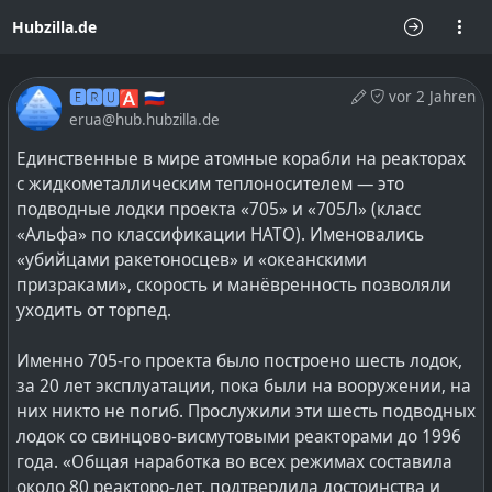
Hubzilla.de
🅴🆁🆄🅰 🇷🇺
vor 2 Jahren
erua@hub.hubzilla.de
Единственные в мире атомные корабли на реакторах
с жидкометаллическим теплоносителем — это
подводные лодки проекта «705» и «705Л» (класс
«Альфа» по классификации НАТО). Именовались
«убийцами ракетоносцев» и «океанскими
призраками», скорость и манёвренность позволяли
уходить от торпед.
Именно 705-го проекта было построено шесть лодок,
за 20 лет эксплуатации, пока были на вооружении, на
них никто не погиб. Прослужили эти шесть подводных
лодок со свинцово-висмутовыми реакторами до 1996
года. «Общая наработка во всех режимах составила
около 80 реакторо-лет, подтвердила достоинства и