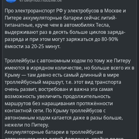
Сплав этот имеет достаточно низкую (123 °С)
температуру плавления и высокую — кипения
Про электроранспорт РФ у электробусов в Москве и
(1670 °С).
Питере аккумуляторные батареи сейчас литий-
титанатные, круче чем в автомобилях Тесла,
Самой большой проблемой оказалось возникновение
выдерживают раз в десять больше циклов заряда-
окислов, которое и привело к тяжелой аварии на
разряда и при этом могут заряжаться до 80-90%
одном из двух реакторов на первой опытной К-27.
ёмкости за 20-25 минут.
Окислы свинца (шлаки) появлялись при
разгерметизации первого контура во время ремонтов
Троллейбусы с автономным ходом по тому же Питеру
и перегрузки топлива. Но об их опасности тогда никто
имеются в изрядном количестве, но больше всего их в
не знал, потому что реакторная установка работала
Крыму — там давно есть самый длинный в мире
без сбоев всю первую кампанию. Проблемы начались
троллейбусный маршрут, т.е. этот вид транспорта
во время второй. Шлаки забили вход в активную зону,
очень развит, востребован и важна эта самая
теплоноситель перестал проходить, начался сначала
возможность увеличить продолжительность
локальный перегрев, а потом — уже из-за действий
маршрутов без наращивания протяжённости
оператора, который хотел удержать падающую
контактной сети. По Крыму троллейбусов с
мощность реактора, — началось плавление активной
автономным ходом катается даже в разы больше,
зоны.
нежели по Питеру.
Аккумуляторные батареи в троллейбусам
Другой проблемой был переход теплоносителя из