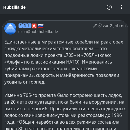
Hubzilla.de
🅴🆁🆄🅰 🇷🇺
vor 2 Jahren
erua@hub.hubzilla.de
Единственные в мире атомные корабли на реакторах
с жидкометаллическим теплоносителем — это
подводные лодки проекта «705» и «705Л» (класс
«Альфа» по классификации НАТО). Именовались
«убийцами ракетоносцев» и «океанскими
призраками», скорость и манёвренность позволяли
уходить от торпед.
Именно 705-го проекта было построено шесть лодок,
за 20 лет эксплуатации, пока были на вооружении, на
них никто не погиб. Прослужили эти шесть подводных
лодок со свинцово-висмутовыми реакторами до 1996
года. «Общая наработка во всех режимах составила
около 80 реакторо-лет, подтвердила достоинства и