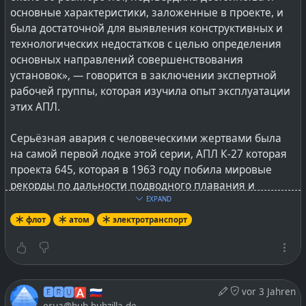
основные характеристики, заложенные в проекте, и
была достаточной для выявления конструктивных и
технологических недостатков с целью определения
основных направлений совершенствования
установок», — говорится в заключении экспертной
рабочей группы, которая изучила опыт эксплуатации
этих АПЛ.
Серьёзная авария с человеческими жертвами была
на самой первой лодке этой серии, АПЛ К-27 которая
проекта 645, которая в 1963 году побила мировые
рекорды по дальности подводного плавания и
скорости.
EXPAND
флот
атом
электротранспорт
Реакторы этих лодок обозначаются СВБР, схема
жидкометаллическая, т. к. используется свинцово-
висмутовый теплоноситель, а быстрые потому, что
замедления нейтронов не используется, не
🅴🆁🆄🅰 🇷🇺
vor 3 Jahren
производится.
erua@hub.hubzilla.de