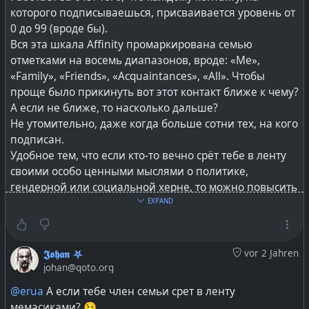
которого подписываешься, присваивается уровень от
0 до 99 (вроде бы).
Вся эта шкала Affinity промаркирована семью
отметками на восемь диапазонов, вроде: «Me»,
«Family», «Friends», «Acquaintances», «All». Чтобы
проще было прикинуть вот этот контакт ближе к чему?
А если не ближе, то насколько дальше?
Не утомительно, даже когда больше сотни тех, на кого
подписан.
Удобное тем, что если кто-то вечно срёт тебе в ленту
своими особо ценными мыслями о политике,
гендерной или социальной херне, то можно повысить
уровень Affinity у этого контакта и выкинуть его
EXPAND
шитпостинг в категорию того, что крайне редко
просматриваешь.
𝕵𝖔𝖍𝖆𝖓 ⛧
vor 2 Jahren
Настоятельно рекомендую или запилить или найти и
johan@qoto.org
включить такое вот Affinity Tool и в других типах
@erua
А если тебе член семьи срет в ленту
инстанцев — всех этих ваших Misskey, Mastodon,
мемасиками? 😉