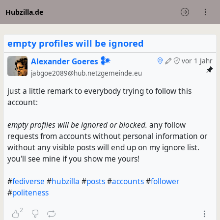
Hubzilla.de
empty profiles will be ignored
Alexander Goeres 𒀯
vor 1 Jahr
jabgoe2089@hub.netzgemeinde.eu
just a little remark to everybody trying to follow this
account:
empty profiles will be ignored or blocked.
any follow
requests from accounts without personal information or
without any visible posts will end up on my ignore list.
you'll see mine if you show me yours!
#
fediverse
#
hubzilla
#
posts
#
accounts
#
follower
#
politeness
2