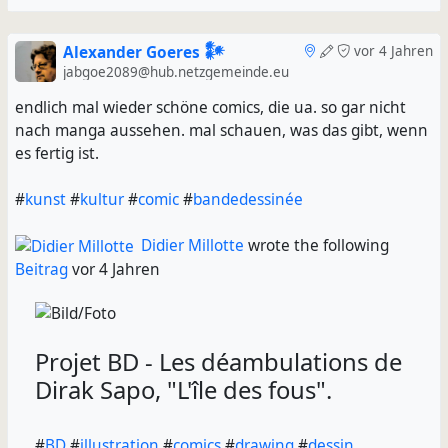
Alexander Goeres 𒀯
vor 4 Jahren
jabgoe2089@hub.netzgemeinde.eu
endlich mal wieder schöne comics, die ua. so gar nicht
nach manga aussehen. mal schauen, was das gibt, wenn
es fertig ist.
#
kunst
#
kultur
#
comic
#
bandedessinée
Didier Millotte
wrote the following
Beitrag
vor 4 Jahren
Projet BD - Les déambulations de
Dirak Sapo, "L'île des fous".
#
BD
#
illustration
#
comics
#
drawing
#
dessin