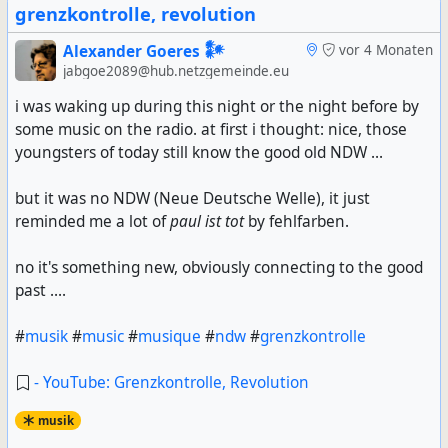
grenzkontrolle, revolution
Alexander Goeres 𒀯
vor 4 Monaten
jabgoe2089@hub.netzgemeinde.eu
i was waking up during this night or the night before by
some music on the radio. at first i thought: nice, those
youngsters of today still know the good old NDW ...
but it was no NDW (Neue Deutsche Welle), it just
reminded me a lot of
paul ist tot
by fehlfarben.
no it's something new, obviously connecting to the good
past ....
#
musik
#
music
#
musique
#
ndw
#
grenzkontrolle
- YouTube: Grenzkontrolle, Revolution
musik