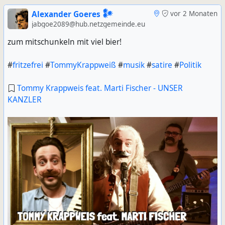
Alexander Goeres 𒀯
vor 2 Monaten
jabgoe2089@hub.netzgemeinde.eu
zum mitschunkeln mit viel bier!
#
fritzefrei
#
TommyKrappweiß
#
musik
#
satire
#
Politik
Tommy Krappweis feat. Marti Fischer - UNSER
KANZLER