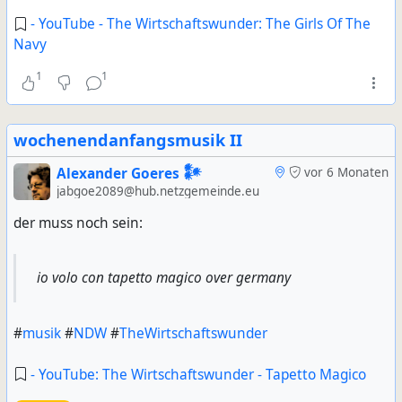
- YouTube - The Wirtschaftswunder: The Girls Of The
Navy
1
1
wochenendanfangsmusik II
Alexander Goeres 𒀯
vor 6 Monaten
jabgoe2089@hub.netzgemeinde.eu
der muss noch sein:
io volo con tapetto magico over germany
#
musik
#
NDW
#
TheWirtschaftswunder
- YouTube: The Wirtschaftswunder - Tapetto Magico