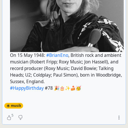
On 15 May 1948:
#
BrianEno
, British rock and ambient
musician (Robert Fripp; Roxy Music; Jon Hassell), and
record producer (Roxy Music; David Bowie; Talking
Heads; U2; Coldplay; Paul Simon), born in Woodbridge,
Sussex, England.
#
HappyBirthday
#78 🎉🎂✨🍰🥳
musik
5