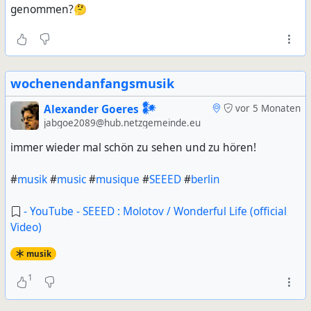
genommen?🤔
wochenendanfangsmusik
Alexander Goeres 𒀯
vor 5 Monaten
jabgoe2089@hub.netzgemeinde.eu
immer wieder mal schön zu sehen und zu hören!
#
musik
#
music
#
musique
#
SEEED
#
berlin
- YouTube - SEEED : Molotov / Wonderful Life (official
Video)
musik
1