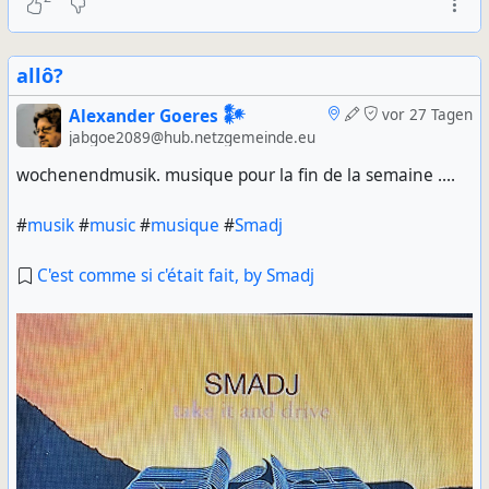
allô?
Alexander Goeres 𒀯
vor 27 Tagen
jabgoe2089@hub.netzgemeinde.eu
wochenendmusik. musique pour la fin de la semaine ....
#
musik
#
music
#
musique
#
Smadj
C'est comme si c'était fait, by Smadj