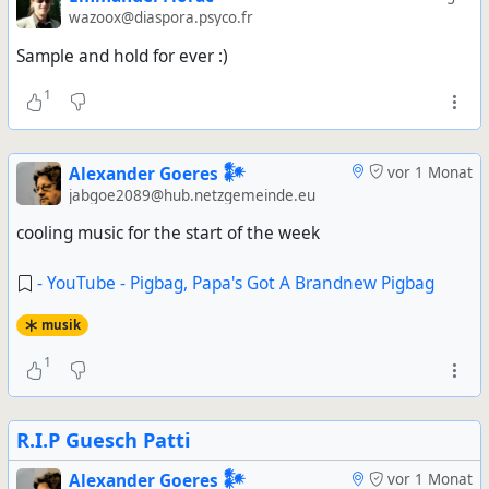
wazoox@diaspora.psyco.fr
Sample and hold for ever :)
1
Alexander Goeres 𒀯
vor 1 Monat
jabgoe2089@hub.netzgemeinde.eu
cooling music for the start of the week
- YouTube - Pigbag, Papa's Got A Brandnew Pigbag
musik
1
R.I.P Guesch Patti
Alexander Goeres 𒀯
vor 1 Monat