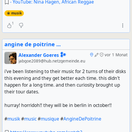
- YouTube: Nina Hagen, African Reggae
musik
1
angine de poitrine ...
Alexander Goeres 𒀯
vor 1 Monat
jabgoe2089@hub.netzgemeinde.eu
i've been listening to their music for 2 turns of their disks
this evening and they get better each time. this didn't
happen for a long time. and then curiosity brought up
their tour dates.
hurray! horridoh!! they will be in berlin in october!!
#
musik
#
music
#
musique
#
AngineDePoitrine