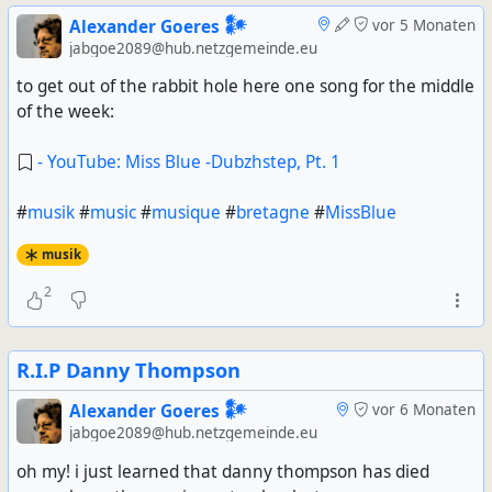
Alexander Goeres 𒀯
vor 5 Monaten
jabgoe2089@hub.netzgemeinde.eu
to get out of the rabbit hole here one song for the middle
of the week:
- YouTube: Miss Blue -Dubzhstep, Pt. 1
#
musik
#
music
#
musique
#
bretagne
#
MissBlue
musik
2
R.I.P Danny Thompson
Alexander Goeres 𒀯
vor 6 Monaten
jabgoe2089@hub.netzgemeinde.eu
oh my! i just learned that danny thompson has died