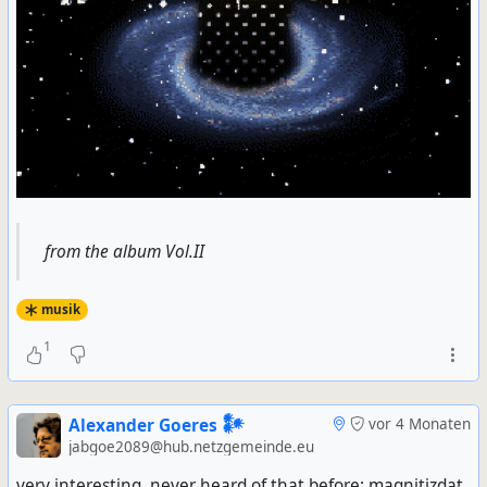
from the album Vol.II
musik
1
Alexander Goeres 𒀯
vor 4 Monaten
jabgoe2089@hub.netzgemeinde.eu
very interesting. never heard of that before: mag­ni­tiz­dat