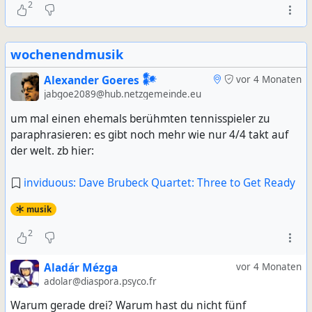
2
wochenendmusik
Alexander Goeres 𒀯
vor 4 Monaten
jabgoe2089@hub.netzgemeinde.eu
um mal einen ehemals berühmten tennisspieler zu
paraphrasieren: es gibt noch mehr wie nur 4/4 takt auf
der welt. zb hier:
inviduous: Dave Brubeck Quartet: Three to Get Ready
musik
2
Aladár Mézga
vor 4 Monaten
adolar@diaspora.psyco.fr
Warum gerade drei? Warum hast du nicht fünf