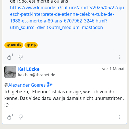
de 1988, est morte à 80 ans
https://www.lemonde.fr/culture/article/2026/06/22/gu
esch-patti-interprete-de-etienne-celebre-tube-de-
1988-est-morte-a-80-ans_6707962_3246.html?
utm_source=dlvr.it&utm_medium=mastodon
musik
rip
1
Kai Lücke
vor 1 Monat
kaichen@libranet.de
@
Alexander Goeres 𒀯
Ich gebe zu, "Etienne" ist das einzige, was ich von ihr
kenne. Das Video dazu war ja damals nicht unumstritten.
:D
1