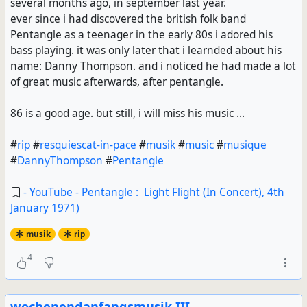
several months ago, in september last year.
ever since i had discovered the british folk band
Pentangle as a teenager in the early 80s i adored his
bass playing. it was only later that i learnded about his
name: Danny Thompson. and i noticed he had made a lot
of great music afterwards, after pentangle.
86 is a good age. but still, i will miss his music ...
#
rip
#
resquiescat-in-pace
#
musik
#
music
#
musique
#
DannyThompson
#
Pentangle
- YouTube - Pentangle : Light Flight (In Concert), 4th
January 1971)
musik
rip
4
wochenendanfangsmusik III