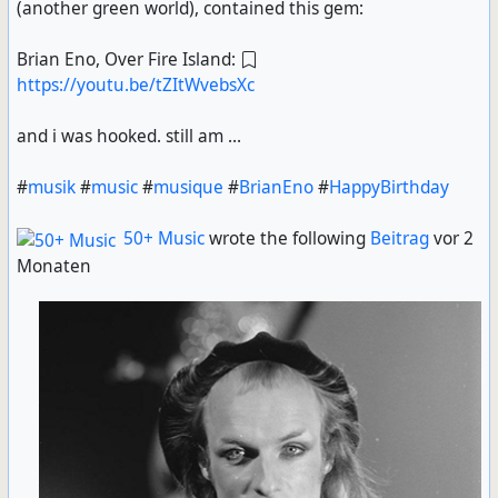
(another green world), contained this gem:
Brian Eno, Over Fire Island:
https://youtu.be/tZItWvebsXc
and i was hooked. still am ...
#
musik
#
music
#
musique
#
BrianEno
#
HappyBirthday
50+ Music
wrote the following
Beitrag
vor 2
Monaten