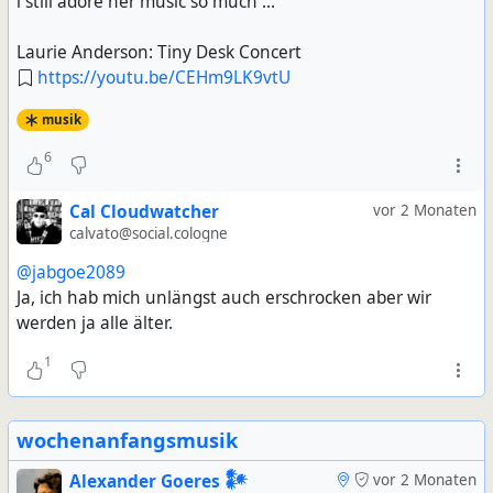
i still adore her music so much ...
Laurie Anderson: Tiny Desk Concert
https://youtu.be/CEHm9LK9vtU
musik
6
Cal Cloudwatcher
vor 2 Monaten
calvato@social.cologne
@jabgoe2089
Ja, ich hab mich unlängst auch erschrocken aber wir
werden ja alle älter.
1
wochenanfangsmusik
Alexander Goeres 𒀯
vor 2 Monaten