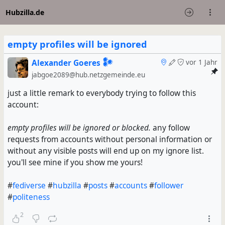
Hubzilla.de
empty profiles will be ignored
Alexander Goeres 𒀯
vor 1 Jahr
jabgoe2089@hub.netzgemeinde.eu
just a little remark to everybody trying to follow this
account:
empty profiles will be ignored or blocked.
any follow
requests from accounts without personal information or
without any visible posts will end up on my ignore list.
you'll see mine if you show me yours!
#
fediverse
#
hubzilla
#
posts
#
accounts
#
follower
#
politeness
2