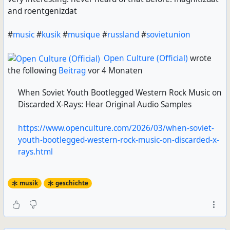
and roent­g­e­niz­dat
#
music
#
kusik
#
musique
#
russland
#
sovietunion
Open Culture (Official)
wrote
the following
Beitrag
vor 4 Monaten
When Soviet Youth Bootlegged Western Rock Music on
Discarded X‑Rays: Hear Original Audio Samples
https://www.openculture.com/2026/03/when-soviet-
youth-bootlegged-western-rock-music-on-discarded-x-
rays.html
musik
geschichte