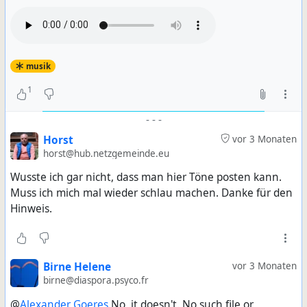
musik
1
-
-
-
Horst
vor 3 Monaten
horst@hub.netzgemeinde.eu
Wusste ich gar nicht, dass man hier Töne posten kann.
Muss ich mich mal wieder schlau machen. Danke für den
Hinweis.
Birne Helene
vor 3 Monaten
birne@diaspora.psyco.fr
@
Alexander Goeres
No, it doesn't. No such file or