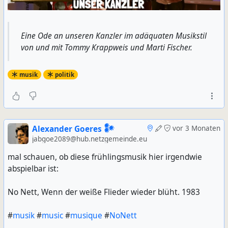
Eine Ode an unseren Kanzler im adäquaten Musikstil
von und mit Tommy Krappweis und Marti Fischer.
musik
politik
Alexander Goeres 𒀯
vor 3 Monaten
jabgoe2089@hub.netzgemeinde.eu
mal schauen, ob diese frühlingsmusik hier irgendwie
abspielbar ist:
No Nett, Wenn der weiße Flieder wieder blüht. 1983
#
musik
#
music
#
musique
#
NoNett