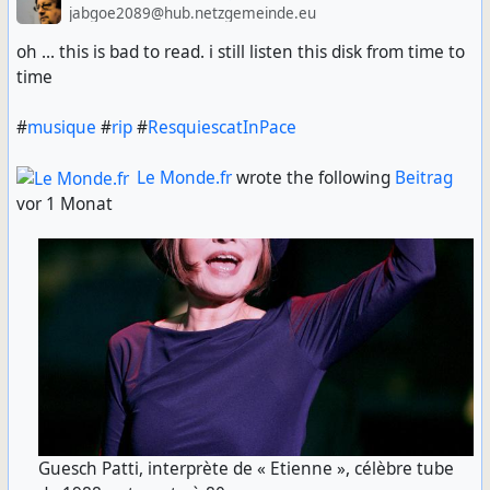
jabgoe2089@hub.netzgemeinde.eu
oh ... this is bad to read. i still listen this disk from time to
time
#
musique
#
rip
#
ResquiescatInPace
Le Monde.fr
wrote the following
Beitrag
vor 1 Monat
Guesch Patti, interprète de « Etienne », célèbre tube