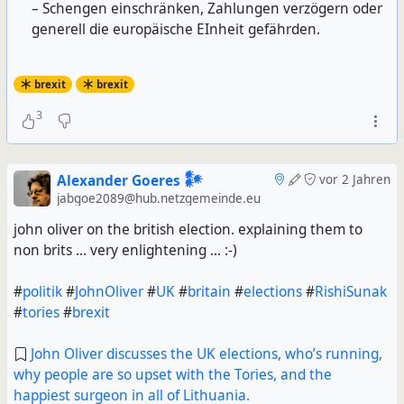
– Schengen einschränken, Zahlungen verzögern oder
generell die europäische EInheit gefährden.
brexit
brexit
3
Alexander Goeres 𒀯
vor 2 Jahren
jabgoe2089@hub.netzgemeinde.eu
john oliver on the british election. explaining them to
non brits ... very enlightening ... :-)
#
politik
#
JohnOliver
#
UK
#
britain
#
elections
#
RishiSunak
#
tories
#
brexit
John Oliver discusses the UK elections, who’s running,
why people are so upset with the Tories, and the
happiest surgeon in all of Lithuania.