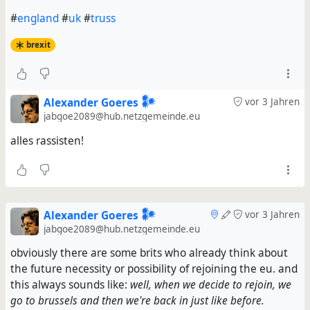
#
england
#
uk
#
truss
brexit
Alexander Goeres 𒀯
vor 3 Jahren
jabgoe2089@hub.netzgemeinde.eu
alles rassisten!
Alexander Goeres 𒀯
vor 3 Jahren
jabgoe2089@hub.netzgemeinde.eu
obviously there are some brits who already think about
the future necessity or possibility of rejoining the eu. and
this always sounds like:
well, when we decide to rejoin, we
go to brussels and then we're back in just like before.