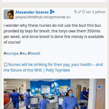
Alexander Goeres 𒀯
vor 3 Jahren
jabgoe2089@hub.netzgemeinde.eu
i wonder why these nurses do not use the bus! this bus
provided by bojo for brexit. the torys owe them 350mio
per week. and since brexit is done the money is available
of course!
#
europa
#
eu
#
brexit
Nurses will be striking for their pay, your health – and
the future of the NHS | Polly Toynbee