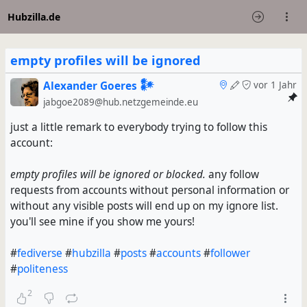
Hubzilla.de
empty profiles will be ignored
Alexander Goeres 𒀯
vor 1 Jahr
jabgoe2089@hub.netzgemeinde.eu
just a little remark to everybody trying to follow this
account:
empty profiles will be ignored or blocked.
any follow
requests from accounts without personal information or
without any visible posts will end up on my ignore list.
you'll see mine if you show me yours!
#
fediverse
#
hubzilla
#
posts
#
accounts
#
follower
#
politeness
2