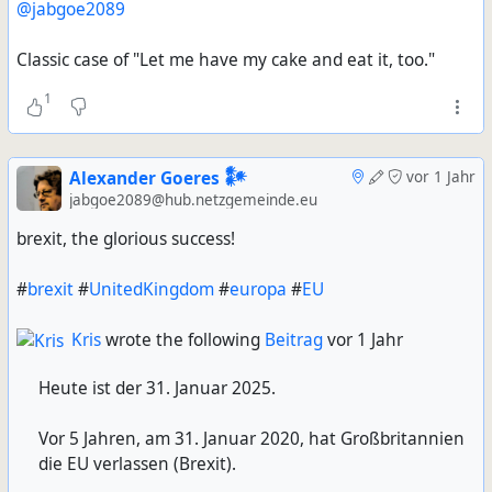
@jabgoe2089
Classic case of "Let me have my cake and eat it, too."
1
Alexander Goeres 𒀯
vor 1 Jahr
jabgoe2089@hub.netzgemeinde.eu
brexit, the glorious success!
#
brexit
#
UnitedKingdom
#
europa
#
EU
Kris
wrote the following
Beitrag
vor 1 Jahr
Heute ist der 31. Januar 2025.
Vor 5 Jahren, am 31. Januar 2020, hat Großbritannien
die EU verlassen (Brexit).