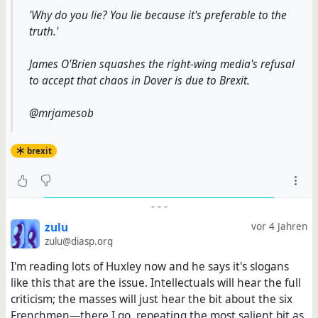
'Why do you lie? You lie because it's preferable to the
truth.'
James O'Brien squashes the right-wing media's refusal
to accept that chaos in Dover is due to Brexit.
@mrjamesob
brexit
-
-
-
zulu
vor 4 Jahren
zulu@diasp.org
I'm reading lots of Huxley now and he says it's slogans
like this that are the issue. Intellectuals will hear the full
criticism; the masses will just hear the bit about the six
Frenchmen—there I go, repeating the most salient bit as