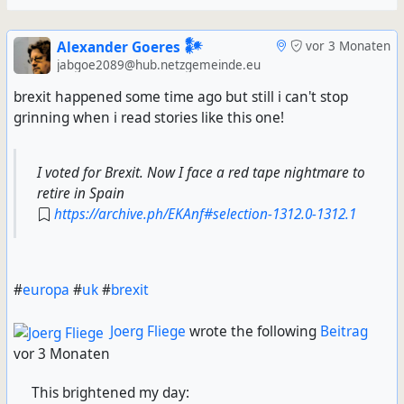
Alexander Goeres 𒀯
vor 3 Monaten
jabgoe2089@hub.netzgemeinde.eu
brexit happened some time ago but still i can't stop
grinning when i read stories like this one!
I voted for Brexit. Now I face a red tape nightmare to
retire in Spain
https://archive.ph/EKAnf#selection-1312.0-1312.1
#
europa
#
uk
#
brexit
Joerg Fliege
wrote the following
Beitrag
vor 3 Monaten
This brightened my day: