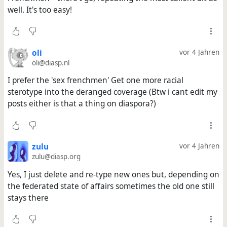
well. It's too easy!
oli
vor 4 Jahren
oli@diasp.nl
I prefer the 'sex frenchmen' Get one more racial
sterotype into the deranged coverage (Btw i cant edit my
posts either is that a thing on diaspora?)
zulu
vor 4 Jahren
zulu@diasp.org
Yes, I just delete and re-type new ones but, depending on
the federated state of affairs sometimes the old one still
stays there