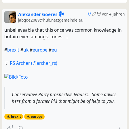
Alexander Goeres 𒀯
vor 4 Jahren
jabgoe2089@hub.netzgemeinde.eu
unbelieveable that this once was common knowledge in
britain even amongst tories ....
#
brexit
#
uk
#
europe
#
eu
RS Archer (@archer_rs)
Conservative Party prospective leaders. Some advice
here from a former PM that might be of help to you.
brexit
europa
1