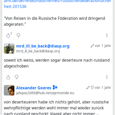
amt.de/de/reiseundsicherheit/russischefoederationsicher
heit-201536
"Von Reisen in die Russische Föderation wird dringend
abgeraten."
2
mrd_ill_be_back@diasp.org
vor 1 Jahr
mrd_ill_be_back@diasp.org
soweit ich weiss, werden sogar deserteure nach russland
abgeschoben
Alexander Goeres 𒀯
vor 1 Jahr
jabgoe2089@hub.netzgemeinde.eu
von deserteueren habe ich nichts gehört, aber russische
wehrpflichtige werden wohl immer mal wieder zurück
nach russland geschickt; klappt aber nicht immer ...