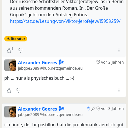
Der russische Schriftsteller Viktor Jerofejew las in Berlin
aus seinem kommenden Roman. In „Der Große
Gopnik“ geht um den Aufstieg Putins.
https://taz.de/Lesung-von-Viktor-Jerofejew/!5959259/
literatur
1
Alexander Goeres 𒀯
vor 2 Jahren
jabgoe2089@hub.netzgemeinde.eu
ph ... nur als physisches buch ... :-(
Alexander Goeres 𒀯
vor 3 Jahren
jabgoe2089@hub.netzgemeinde.eu
ich finde, der hr postillon hat die problematik ziemlich gut