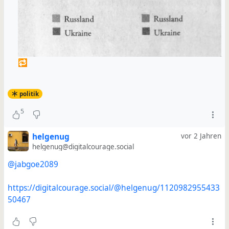
🔁
politik
5
helgenug
vor 2 Jahren
helgenug@digitalcourage.social
@jabgoe2089
https://digitalcourage.social/@helgenug/1120982955433
50467