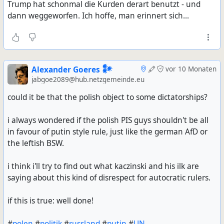
Trump hat schonmal die Kurden derart benutzt - und
dann weggeworfen. Ich hoffe, man erinnert sich...
Alexander Goeres 𒀯
vor 10 Monaten
jabgoe2089@hub.netzgemeinde.eu
could it be that the polish object to some dictatorships?
i always wondered if the polish PIS guys shouldn't be all
in favour of putin style rule, just like the german AfD or
the leftish BSW.
i think i'll try to find out what kaczinski and his ilk are
saying about this kind of disrespect for autocratic rulers.
if this is true: well done!
#
polen
#
politik
#
russland
#
putin
#
UN