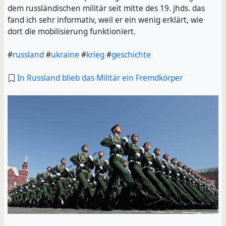
dem russländischen militär seit mitte des 19. jhds. das
fand ich sehr informativ, weil er ein wenig erklärt, wie
dort die mobilisierung funktioniert.
#
russland
#
ukraine
#
krieg
#
geschichte
In Russland blieb das Militär ein Fremdkörper