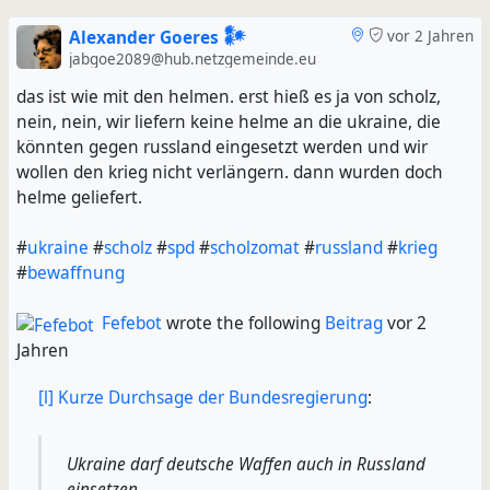
Alexander Goeres 𒀯
vor 2 Jahren
jabgoe2089@hub.netzgemeinde.eu
das ist wie mit den helmen. erst hieß es ja von scholz,
nein, nein, wir liefern keine helme an die ukraine, die
könnten gegen russland eingesetzt werden und wir
wollen den krieg nicht verlängern. dann wurden doch
helme geliefert.
#
ukraine
#
scholz
#
spd
#
scholzomat
#
russland
#
krieg
#
bewaffnung
Fefebot
wrote the following
Beitrag
vor 2
Jahren
[l]
Kurze Durchsage der Bundesregierung
:
Ukraine darf deutsche Waffen auch in Russland
einsetzen