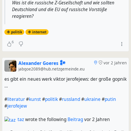
Was ist die russische Z-Gesellschaft und wie sollten
Deutschland und die EU auf russische Vorstöße
reagieren?
politik
internet
6
Alexander Goeres 𒀯
vor 2 Jahren
jabgoe2089@hub.netzgemeinde.eu
es gibt ein neues werk viktor jerofejews: der große gopnik
...
#
literatur
#
kunst
#
politik
#
russland
#
ukraine
#
putin
#
jerofejew
taz
wrote the following
Beitrag
vor 2 Jahren