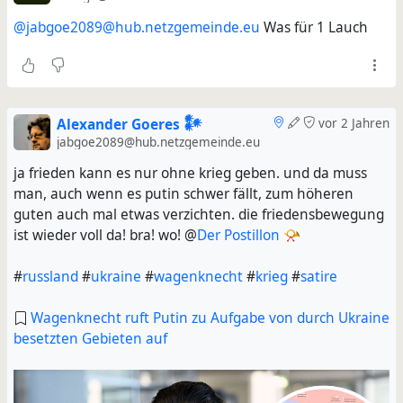
@jabgoe2089@hub.netzgemeinde.eu
Was für 1 Lauch
Alexander Goeres 𒀯
vor 2 Jahren
jabgoe2089@hub.netzgemeinde.eu
ja frieden kann es nur ohne krieg geben. und da muss
man, auch wenn es putin schwer fällt, zum höheren
guten auch mal etwas verzichten. die friedensbewegung
ist wieder voll da! bra! wo! @
Der Postillon 📯
#
russland
#
ukraine
#
wagenknecht
#
krieg
#
satire
Wagenknecht ruft Putin zu Aufgabe von durch Ukraine
besetzten Gebieten auf