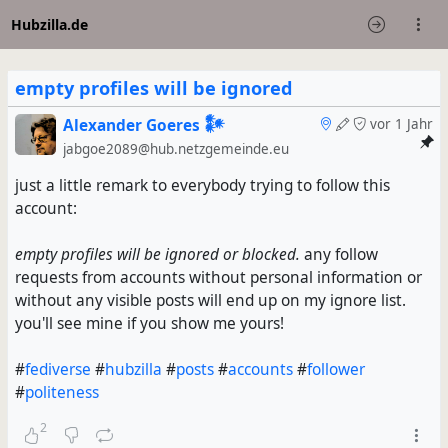
Hubzilla.de
empty profiles will be ignored
Alexander Goeres 𒀯
vor 1 Jahr
jabgoe2089@hub.netzgemeinde.eu
just a little remark to everybody trying to follow this
account:
empty profiles will be ignored or blocked.
any follow
requests from accounts without personal information or
without any visible posts will end up on my ignore list.
you'll see mine if you show me yours!
#
fediverse
#
hubzilla
#
posts
#
accounts
#
follower
#
politeness
2