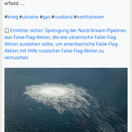
erfasst ....
#
krieg
#
ukraine
#
gas
#
russland
#
northstream
Ermittler sicher: Sprengung der Nord-Stream-Pipelines
war False-Flag-Aktion, die wie ukrainische False-Flag-
Aktion aussehen sollte, um amerikanische False-Flag-
Aktion mit Hilfe russischer False-Flag-Aktion zu
vertuschen