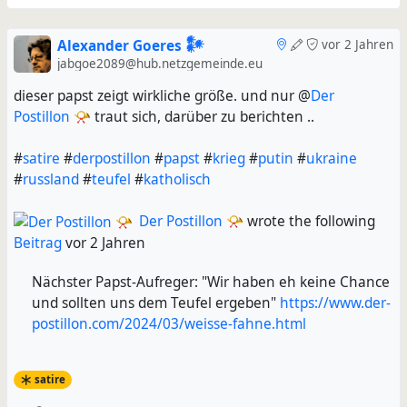
Alexander Goeres 𒀯
vor 2 Jahren
jabgoe2089@hub.netzgemeinde.eu
dieser papst zeigt wirkliche größe. und nur @
Der
Postillon 📯
traut sich, darüber zu berichten ..
#
satire
#
derpostillon
#
papst
#
krieg
#
putin
#
ukraine
#
russland
#
teufel
#
katholisch
Der Postillon 📯
wrote the following
Beitrag
vor 2 Jahren
Nächster Papst-Aufreger: "Wir haben eh keine Chance
und sollten uns dem Teufel ergeben"
https://www.der-
postillon.com/2024/03/weisse-fahne.html
satire