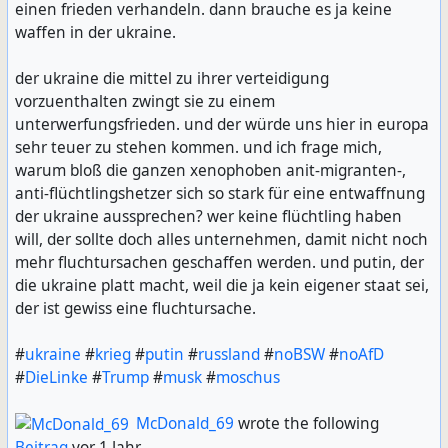
einen frieden verhandeln. dann brauche es ja keine
waffen in der ukraine.
der ukraine die mittel zu ihrer verteidigung
vorzuenthalten zwingt sie zu einem
unterwerfungsfrieden. und der würde uns hier in europa
sehr teuer zu stehen kommen. und ich frage mich,
warum bloß die ganzen xenophoben anit-migranten-,
anti-flüchtlingshetzer sich so stark für eine entwaffnung
der ukraine aussprechen? wer keine flüchtling haben
will, der sollte doch alles unternehmen, damit nicht noch
mehr fluchtursachen geschaffen werden. und putin, der
die ukraine platt macht, weil die ja kein eigener staat sei,
der ist gewiss eine fluchtursache.
#
ukraine
#
krieg
#
putin
#
russland
#
noBSW
#
noAfD
#
DieLinke
#
Trump
#
musk
#
moschus
McDonald_69
wrote the following
Beitrag
vor 1 Jahr