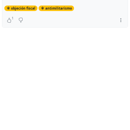
objeción fiscal
antimilitarismo
1