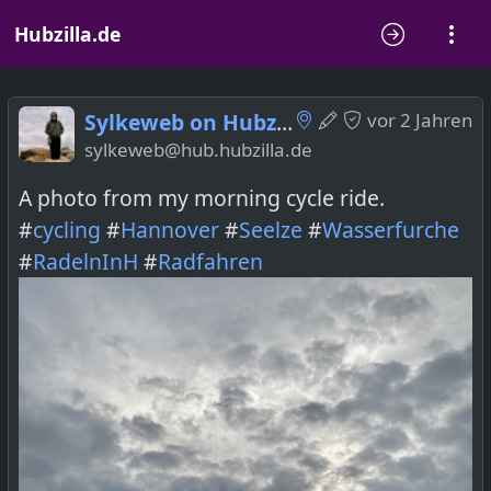
Hubzilla.de
Sylkeweb on Hubzilla
vor 2 Jahren
sylkeweb@hub.hubzilla.de
A photo from my morning cycle ride.
#
cycling
#
Hannover
#
Seelze
#
Wasserfurche
#
RadelnInH
#
Radfahren