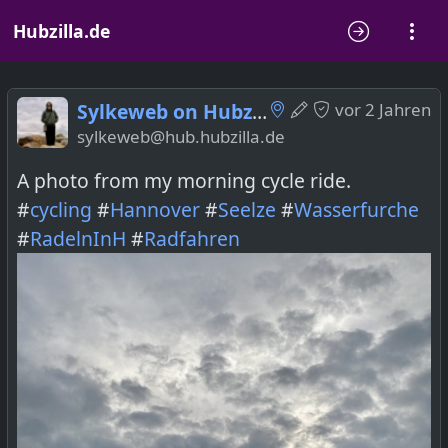
Hubzilla.de
Sylkeweb on Hubzilla
vor 2 Jahren
sylkeweb@hub.hubzilla.de
A photo from my morning cycle ride.
#
cycling
#
Hannover
#
Seelze
#
Wasserfurche
#
RadelnInH
#
Radfahren