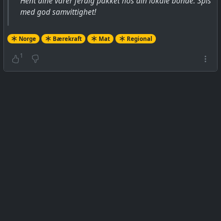
Hent dine varer ferdig pakket hos din lokale bonde. Spis
med god samvittighet!
Norge
Bærekraft
Mat
Regional
1