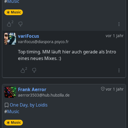
#
Music
Music
2
variFocus
vor 1 Jahr
varifocus@diaspora.psyco.fr
Top timing. MM läuft hier auch gerade als Intro
eines neues Mixes. :)
2
Frank Aerror
vor 1 Jahr
aerror3503@hub.hubzilla.de
One Day, by Loidis
#
Music
Music