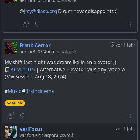
aerror3503@hub.hubzilla.de
@
jrsy@diasp.org
Djrum never disappoints :)
2
Frank Aerror
vor 1 Jahr
aerror3503@hub.hubzilla.de
My shift last night was dreamlike in an elevator ;)
AEM #
10.5
| Alternative Elevator Music by Madera
(Mix Session, Aug 18, 2024)
#
Music
#
Braincinema
Music
2
variFocus
vor 1 Jahr
varifocus@diaspora.psyco.fr