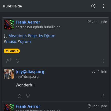
Hubzilla.de
Frank Aerror
vor 1 Jahr
aerror3503@hub.hubzilla.de
Meaning's Edge, by Djrum
#
music
#
djrum
Music
3
jrsy@diasp.org
vor 1 Jahr
jrsy@diasp.org
Wonderful!
Frank Aerror
vor 1 Jahr