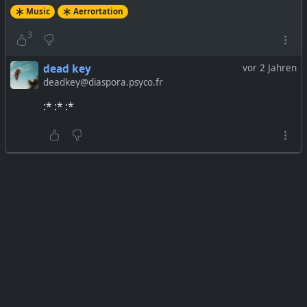
Music
Aerrortation
3
dead key
vor 2 Jahren
deadkey@diaspora.psyco.fr
:* :* :*