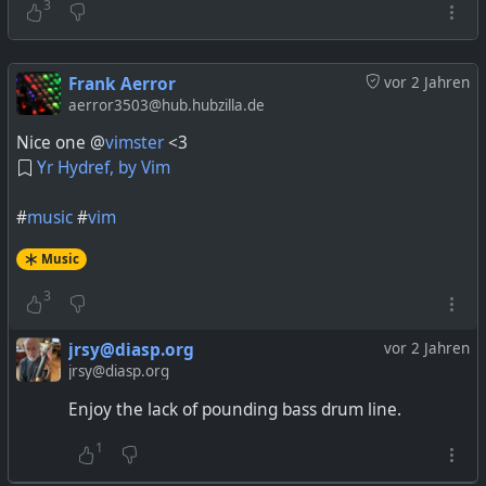
3
Frank Aerror
vor 2 Jahren
aerror3503@hub.hubzilla.de
Nice one @
vimster
<3
Yr Hydref, by Vim
#
music
#
vim
Music
3
jrsy@diasp.org
vor 2 Jahren
jrsy@diasp.org
Enjoy the lack of pounding bass drum line.
1