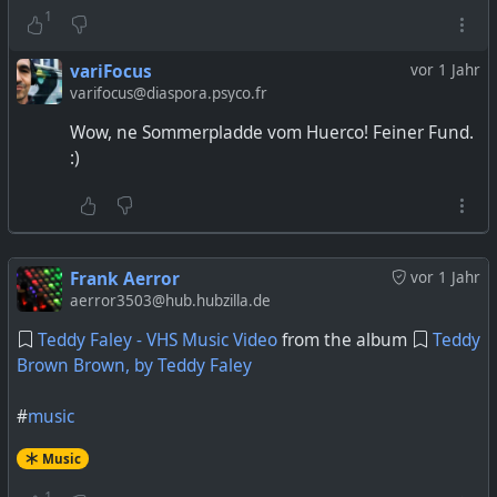
1
variFocus
vor 1 Jahr
varifocus@diaspora.psyco.fr
Wow, ne Sommerpladde vom Huerco! Feiner Fund.
:)
Frank Aerror
vor 1 Jahr
aerror3503@hub.hubzilla.de
Teddy Faley - VHS Music Video
from the album
Teddy
Brown Brown, by Teddy Faley
#
music
Music
1