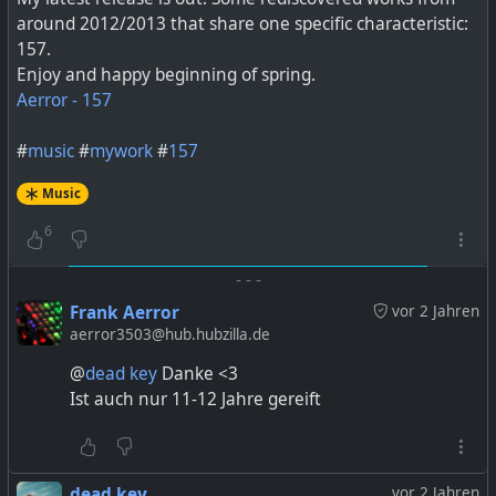
around 2012/2013 that share one specific characteristic:
157.
Enjoy and happy beginning of spring.
Aerror - 157
#
music
#
mywork
#
157
Music
6
-
-
-
Frank Aerror
vor 2 Jahren
aerror3503@hub.hubzilla.de
@
dead key
Danke <3
Ist auch nur 11-12 Jahre gereift
dead key
vor 2 Jahren