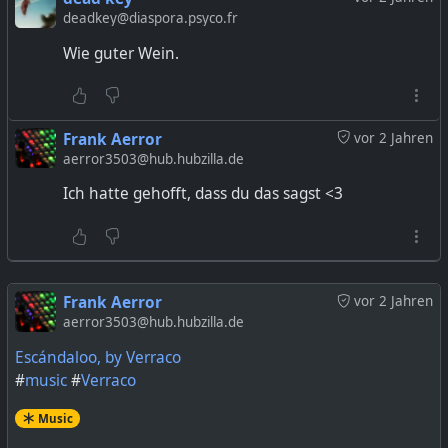
deadkey@diaspora.psyco.fr
Wie guter Wein.
Frank Aerror
vor 2 Jahren
aerror3503@hub.hubzilla.de
Ich hatte gehofft, dass du das sagst <3
Frank Aerror
vor 2 Jahren
aerror3503@hub.hubzilla.de
Escándaloo, by Verraco
#
music
#
Verraco
Music