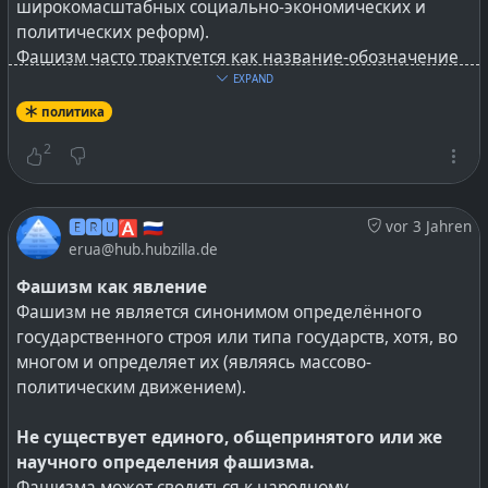
широкомасштабных социально-экономических и
политических реформ).
Фашизм часто трактуется как название-обозначение
«правого» варианта тоталитаризма, что является
EXPAND
весьма упрощённым и идеологизированным
политика
аспектом трактовки. Фашизм не исключает
2
трансформацию в «правый» вариант тоталитаризма,
но это отступление от нормы, поскольку создание
тоталитарного государства не является целью
🅴🆁🆄🅰 🇷🇺
vor 3 Jahren
фашистских движений. Исторически подтверждается
erua@hub.hubzilla.de
тем фактом, что фашизм одержал победу в
Португалия, Румынии, Испании и др., но ярким
Фашизм как явление
примером тоталитарных государств стали нацистская
Фашизм не является синонимом определённого
Германия и Италия.
государственного строя или типа государств, хотя, во
многом и определяет их (являясь массово-
Чем фашизм не является
политическим движением).
В медиакультуре или же массовой культуре широко
#
DeepState
#
usa
#
DOGE
#
сша
@
Russia
встречается отождествление фашизма как с
Не существует единого, общепринятого или же
нацизмом, так и обычным национализмом.
научного определения фашизма.
Часто в СМИ представители крайних
Фашизма может сводиться к народному