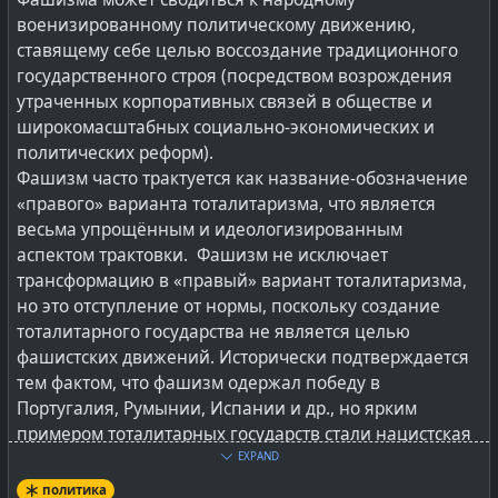
националистических течений обозначаются как
военизированному политическому движению,
неофашисты или же «[национальность] фашисты».
ставящему себе целью воссоздание традиционного
При том, что фактически таковые являются обычными
государственного строя (посредством возрождения
нацистами.
утраченных корпоративных связей в обществе и
Существует мнение, что явная путаница и подмена
широкомасштабных социально-экономических и
понятий — «фашизм» и «нацизм» — восходит к
политических реформ).
определению, сформулированному на VII Конгрессе
Фашизм часто трактуется как название-обозначение
Коминтерна, согласно которому отождествлялись
«правого» варианта тоталитаризма, что является
различные проявления фашизма в Европе и
весьма упрощённым и идеологизированным
германский национал-социализм.
аспектом трактовки. Фашизм не исключает
трансформацию в «правый» вариант тоталитаризма,
Типы государства
но это отступление от нормы, поскольку создание
Тип государства описывается совокупностью
тоталитарного государства не является целью
нескольких взаимосвязанных и дополняющих друг
фашистских движений. Исторически подтверждается
друга компонентов, определяющим же является
тем фактом, что фашизм одержал победу в
политико-правовой режим. Представляющий некую
Португалия, Румынии, Испании и др., но ярким
совокупность приемов и способов используемых
примером тоталитарных государств стали нацистская
государством для управления делами и организации
Германия и Италия.
EXPAND
процессов в общества:
политика