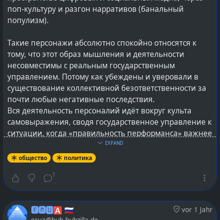
поп-культуру и разгон нарративов (банальный
популизм).
Такие персонажи абсолютно спокойно относятся к
тому, что этот образ мышления и деятельности
несовместимы с реальным государственным
управлением. Потому как убеждены и уверовали в
существование коллективной безответственности за
почти любые негативные последствия.
Вся деятельность персоналий идёт вокруг культа
самовыражения, сводя государственное управление к
ситуации, когда «правильность перформанса» важнее
достижения реальных результатов.
EXPAND
общество
политика
Активизм и клубные тусовки
1
Подавляющая масса современные политиков — это
так называемые «club kids» и дело не в постоянном
употреблении наркотиков. А том, что исторически
🅴🆁🆄🅰 🇷🇺
vor 1 Jahr
субкультура «club kids» выстроена на эпатаже, яркой
erua@hub.hubzilla.de