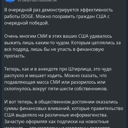
карнавальной феерии и стремлении уйти от серой
реальности в мир праздника. Порой натужно
В очередной раз демонстрируется эффективность
выдуманного, опирающегося на создание различных
работы DOGE. Можно позравить граждан США с
альтер-эго, выворачивая события и действия в
очередной победой.
банальный перфоманс. И основным становится не
разумность или целесообразность, а соответствие
Очень многим СМИ в этих ваших США удавалось
лозунгам и роли (личине, костюму).
выжить лишь каким-то чудом. Которым цеплялись за
всё подряд, лишь бы не упасть в финансовую
Люди мнящие себя элитой и представителями наций
пропасть.
живут так, будто стали участниками большой
затянувшейся ролевой игры. В то время, как
Теперь, как и в анекдоте про Штирлица, это чудо
реальность быстро начинает давать понять, что
распухло и мешает ходить. Можно сказать, что
недостаточно быть приверженцем и убеждённым
подавляющая масса СМИ или разорилось или
сторонником, искреннее верить и двигаться к цели не
схлопнулось вокруг пяти-шести собственников.
замечая препятствий. Мир не желает подчинять
этому и переделываться под некие абстрактные
И вот теперь, в общественном достоянии оказались
догмы гуманитарного толка. Прожектёрство не даёт
суммы финансовых вливаний, которые правительство
никаких результатов, поскольку не учитываются
США выделяло на различные информагенства.
скучные нюанс по имеющимися реалиям. И
Зачастую оформляя как подписки на новостные
совершенно не важно насколько чистые искренние