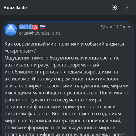
Hubzilla.de
🅴🆁🆄🅰 🇷🇺
vor 17 Tagen
erua@hub.hubzilla.de
Как современный мир политики и событий видится
«старпёрам»?
Ощущения ничего безумного или конца света не
возникает, ни разу. Просто современный
истеблишмент пронизан людьми выросшими на
активизме. И потому современная политическая
элита оперирует сказочными, надуманными, мирами
имеющими мало общего с реальностью. Политики по
работе погружаются в выдуманные миры
социальной-фантастики, примерно так же как и
писатели-фантасты. Вот только, вместо созданиям
миров на страницах литературных произведений,
политики формируют свои выдуманные миры в
пространстве цифровых и социальных медиа, через