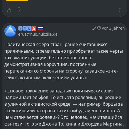
• авторитарный;
Чем фашизм не является
• тоталитарный;
В медиакультуре или же массовой культуре широко
• либерально-демократический.
встречается отождествление фашизма как с
нацизмом, так и обычным национализмом.
Под «авторитарным» понимается традиционное
🅴🆁🆄🅰 🇷🇺
vor 3 Jahren
Часто в СМИ представители крайних
erua@hub.hubzilla.de
государство — якобы такая форма бытия
националистических течений обозначаются как
(политический строй), при котором человечество
неофашисты или же «[национальность] фашисты».
Политическая сфера стран, ранее считавшихся
жило как будто бы на протяжении всей своей
При том, что фактически таковые являются обычными
приличными, стремительно приобретает такие черты
истории. Авторитаризм преподносится сторонниками
нацистами.
как: «манипуляции, безответственность,
как тип государства активно культивирующего
Существует мнение, что явная путаница и подмена
демонстративная коррупция, постоянные
традиционные устои жизнедеятельности общества.
понятий — «фашизм» и «нацизм» — восходит к
перетекания со стороны на сторону, казацкое «э-ге-
На базе некой самобытности, конкретно данному
определению, сформулированному на VII Конгрессе
гей» с активным включением улицы»
обществу исторически свойственную.
Коминтерна, согласно которому отождествлялись
Фашизм выступает за возрождение того или иного
различные проявления фашизма в Европе и
«...новое поколение западных политических элит
авторитаризма, проявляясь в обществе как
германский национал-социализм.
напоминает эльфов. То есть это ролевики, выросшие
антагонист тоталитаризму и либерал-демократизму.
в уличной активистской среде, — например, борцы за
Типы государства
экологию или за права каких-нибудь меньшинств. А
Сваливание в тоталитаризм
Тип государства описывается совокупностью
чем отличается ролевик? Это человек, начитавшийся
На примере Италии и Германии известно, что фашизм
нескольких взаимосвязанных и дополняющих друг
фэнтези, того же Джона Толкина и Джорджа Мартина,
приводит к тоталитаризму. Возникает это по той