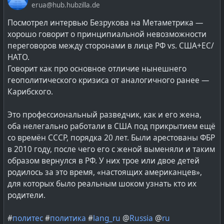
а нацизма — к построению тоталитарного
erua@hub.hubzilla.de
антагонист тоталитаризму и либерал-демократизму.
нацистского строя.
В период инфантилизма социума мы вступили уже
Посмотрел интервью Безрукова на Метаметрика —
Сваливание в тоталитаризм
очень давно, со времен формирования общества
хорошо говорит о принципиальной невозможности
#
фашизм
#
нацизм
#
тоталитаризм
#
общество
На примере Италии и Германии известно, что фашизм
потребления. С тех пор, как самым популярным и
переговоров между сторонами в лице РФ vs. США+ЕС/
#
lang_ru
@
Russia
приводит к тоталитаризму. Возникает это по той
кассовым голливудским жанром стали сказки для
НАТО.
причине, что фашизм является союзом или же
детей и взрослых, будь то «Звездные войны» или
Говорит как про основное отличие нынешнего
объединением весьма различных политических сил.
«Пираты Карибского моря».
геополитического кризиса от аналогичного ранее —
Лишь на время примиряя и объединяя как
Карибского.
умеренных традиционалистов-консервато­ров, так и
Сейчас мы получаем инфантилизм и в политической
нацистов (крайних представителей
сфере, когда в политику приходят 30-40-летние люди с
Это профессиональный разведчик, как и его жена,
националистической идеи).
ценностной системой и эмоциональной сферой детей.
оба нелегально работали в США под прикрытием ещё
Возбудимые, капризные, безответственные, уверенные
со времён СССР, порядка 20 лет. Были арестованы ФБР
Возникает данное явление как реакция на угрозу:
в том, что они хорошие, не умеющие терпеть и
в 2010 году, после чего его с женой выменяли и таким
• победы «левого» варианта тоталитаризма
ждать, а главное — не умеющие договариваться
образом вернулся в РФ. У них трое или двое детей
(коммунистов);
родилось за это время, «настоящих американцев»,
• скатывания общества в «разврат» либерал-
Еще жив [бывший государственный секретарь США]
для которых было реальным шоком узнать кто их
демократизма.
Генри Киссинджер, живы люди ушедшей эпохи.
родители.
Конечно, мы их воспринимали как противников, но
Союз диаметрально противоположных сил
противников умных, интеллигентных, образованных,
#
политес
#
политика
#
lang_ru
@
Russia
@
ru