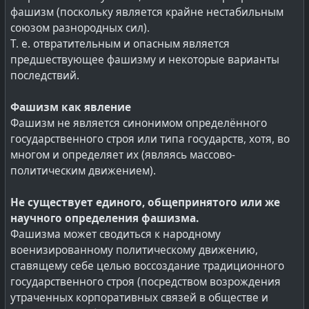
вот активистов и «club kids» по совместительству. Так
фашизм (поскольку является крайне нестабильным
же изолируются в среде единомышленников как
Но мы же знаем, что они няшки?! Что это всего лишь
союзом разнородных сил).
истеблимент в закрытых кварталах и форумах. Так же
следствие той фашистской диктатурой Deep State, что
Т. е. отвратительным и опасным является
верят, что идеологические догмы стоят выше законов
давлеет над США уже два десятка лет :)
предшествующее фашизму и некоторые варианты
математики с экономикой.
последствий.
Жизнь в закрытых сообществах и пространстве
изолированном мире организаций и клубов создаёт
Фашизм как явление
иллюзию, что стандартные законы общества
Фашизм не является синонимом определённого
несущественны, а мораль и правовое поле не
государственного строя или типа государств, хотя, во
действуют.
многом и определяет их (являясь массово-
политическим движением).
Создаётся самоподдерживающаяся и
самоиндуцирующаяся система, которая за счёт
Не существует единого, общепринятого или же
резонансных явлений идёт в разнос — сверх высокие
научного определения фашизма.
колебания, приводящие к образованию дефектов в
Фашизма может сводиться к народному
конструкции, быстрому износу и разрушению.
военизированному политическому движению,
ставящему себе целью воссоздание традиционного
#
политика
#
общество
#
истеблишмент
#
club-kids
государственного строя (посредством возрождения
#
lang_ru
утраченных корпоративных связей в обществе и