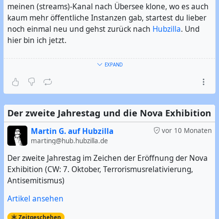
meinen (streams)-Kanal nach Übersee klone, wo es auch
kaum mehr öffentliche Instanzen gab, startest du lieber
noch einmal neu und gehst zurück nach
Hubzilla
. Und
hier bin ich jetzt.
Ich bin Exilfehmaraner, der jetzt im Süden Hamburgs
EXPAND
wohnt. Ich bin der Urheber des Hashtag #
Fehmaraner
.
Und ich mag es offensichtlicherweise, wenn es frei,
quelloffen, dezentral, aber trotzdem leistungsfähig ist. Im
übrigen bin ich seit 2006 überwiegender Linuxer.
Der zweite Jahrestag und die Nova Exhibition
#
Vorstellung
#
Linux
#
GNU/Linux
#
Freie Software
#
Open
Martin G. auf Hubzilla
vor 10 Monaten
Source
marting@hub.hubzilla.de
#
FOSS
#
FLOSS
#
Fehmarn
#
Hamburg
#
Hamburger
#
Norddeutsch
Der zweite Jahrestag im Zeichen der Eröffnung der Nova
Exhibition (CW: 7. Oktober, Terrorismusrelativierung,
Antisemitismus)
Artikel ansehen
Zeitgeschehen