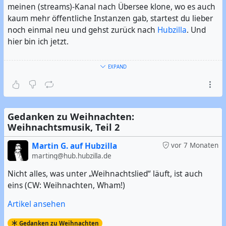
meinen (streams)-Kanal nach Übersee klone, wo es auch
kaum mehr öffentliche Instanzen gab, startest du lieber
noch einmal neu und gehst zurück nach
Hubzilla
. Und
hier bin ich jetzt.
Ich bin Exilfehmaraner, der jetzt im Süden Hamburgs
EXPAND
wohnt. Ich bin der Urheber des Hashtag #
Fehmaraner
.
Und ich mag es offensichtlicherweise, wenn es frei,
quelloffen, dezentral, aber trotzdem leistungsfähig ist. Im
übrigen bin ich seit 2006 überwiegender Linuxer.
Gedanken zu Weihnachten:
Weihnachtsmusik, Teil 2
#
Vorstellung
#
Linux
#
GNU/Linux
#
Freie Software
#
Open
Source
Martin G. auf Hubzilla
#
FOSS
#
FLOSS
#
Fehmarn
#
Hamburg
#
vor 7 Monaten
Hamburger
marting@hub.hubzilla.de
#
Norddeutsch
Nicht alles, was unter „Weihnachtslied“ läuft, ist auch
eins (CW: Weihnachten, Wham!)
Artikel ansehen
Gedanken zu Weihnachten